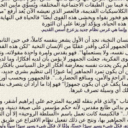
افة فيما بين الطبقات الاجتماعية المختلفة، ويُسوِّي مابين ا
لكلاسيكيات القديمة، فالعصر الذي نعيشه الآن يُعد أرفع "م
و فخور بقواه ويخشى هذه القوى أيضًا" فالحياة في النها
ذه الحياة، ويؤكد أورتغا على أن الثورة
ًا، وإنما هي غرس نظام جديد يزعزع أسس القديم.
الإنسان النخبة، نجد أن الأول يشعر بنفسه كاملاً، في حين ال
جمهور أذكى وأقدر عقليًا من الإنسان النخبة "لكن هذه الق
على نفسه، ولا يستعملها". فهو يقدس ولمرة واحدة مقولاته، و
ى الفكرية، جعلت الجمهور لا يؤمن بأن لديه أفكارًا، وما لد
 ولم يكن يحدث نفسه بمعارضة أفكار الرجل السياسي بأفكار
 من أن يكون تمرد الجماهير إما عبورًا إلى تنظيم بشري جديد،
حة والأمن، ومنافع الحضارة...". فالجمهور، وبحسب أورتغ
نظَّمًا كيما يكفُّ عن أن يكون جمهورًا" فهو إذا ما أراد أن يت
ملك أي وسيلة تصرف غيرها.
تاب "والذي قام بنقله للعربية المترجم علي إبراهيم أشقر، 
 بدائي طابع مقدس، لأنه حكم مؤسس على صيغة دينية، ويؤك
ًا..." فالكنيسة كانت تعمل باسم «السلطة الروحية» إلا أن 
جماهير بها، ونتج عن ذلك تفعيل نظام الاقتراع عن طريق العمل
قع، فكلُّ شيء يسير سيرًا حسنًا، وإمَّا لا، فكلُّ شيء يسير سيرًا سيئًا