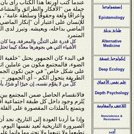
عندما كتب أورتغا هذا الكتاب رأى بأن
إبستمولوجيا
جملة من "الأفكار والطرائق والمشاعر 
وأعرافًا ولغة وحقوقًا وسلطة عامة"، و
Epistemology
للإنسان على اعتبار أن "إنكار الماض
الماضي بداخله، ويعيشه. وتبرز لدى 
طبابة بديلة
المتمرد
كل قدرة على التديُّن والمعرفة. وما كان
Alternative
Medicine
الأشياء التي هي بجوهرها معدَّة كيما تحت
في البدء كان الجمهور يحتل "خلفية ا
إيكولوجيا عميقة
الضوء، فالمجتمع مكون من عاملين اثنين
Deep Ecology
على شكل خاص" في حين تكون الجماهي
الطريقة يتحول الكم – أي الجمهور – إل
علم نفس الأعماق
كلُّ من لا يقوِّم نفسه، إن خيرًا أو شرً
Depth Psychology
فالانقسام الحاصل ضمن المجتمع بين ال
يُلزم وجود داخل كل طبقة اجتماعية أ
اللاعنف والمقاومة
ويتمتع بالملذات المقصورة على القلة
Nonviolence &
وإذا ما أردنا العودة إلى التاريخ، نج
Resistance
الصيرورة التاريخية تُعيد نفسها الي
أدب
تطيعها ولا تتبعها ولا تحترمها وإنما 