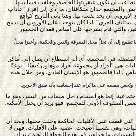
تطاعت أن تكون عبقريتها الخاصة، وخلقت فيما بينها
يش والمجتمع حدان متكافئان، ما أدى إلى إفراز "عاداتٍ
أوروبي أن يجد نفسه بها. وهنا يأتي التاريخ كواقع
 يستأنف الجري". لذا كان يتوجب على الأوروبي أن يدمج
هير، والتي قام بشرحها على أساس فقدان الجمهور
تطمح إلى أن تحلَّ محل المعرفة والدين والحكمة، وأخيرًا محلَّ
المفضلة في المجتمع، أي أنه استطاع أن يصل إلى أماكن
ات هي "أفراد أو مجموعة أفراد مؤهلون كيفيًا – نوعيًا –
. لذا فالجمهور هو الإنسان العادي. ومن خلال هذه
لك، ويُحس بنفسه على ما يُرام عند إحساسه بأنه طبق الآخرين.
اجتماعية، إنما هو انقسام داخل طبقات من البشر، وهو ما
ضمن الصفوف الأولى للمجتمع، فهو يريد أن يحتل الأمكنة،
اهير التي قضت على الأقليات الحاكمة وحلت محلها، ونجد أن
أقليات، وهي نفسها أصبحت "عصية على الأقليات، فهي لا
 التسويات، والجماهير في هذه اللحظة الراهنة تريد أن