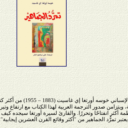
للفيلسوف الإسباني خوس
، ويتزامن صدور الترجمة العربية لهذا الكتاب مع ارتفاع وتير
نظمة أكثر انفتاحًا وتحررًا. والقارئ لسيرة أورتغا سيجده ك
عتبر تمرُّد الجماهير من "أكثر وقائع القرن العشرين إيجابية".