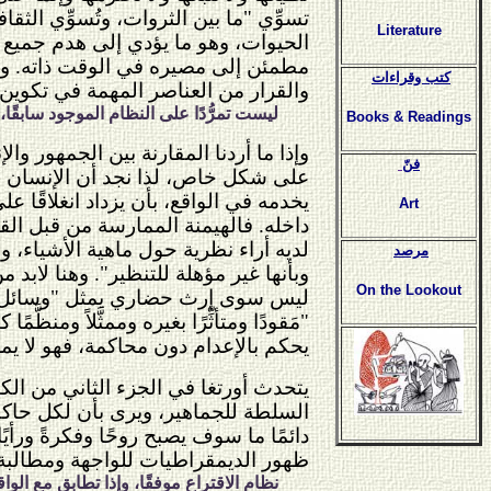
تسوِّي "ما بين الثروات، وتُسوِّي الثق
Literature
الحيوات، وهو ما يؤدي إلى هدم جميع ا
مطمئن إلى مصيره في الوقت ذاته. وه
كتب وقراءات
والقرار من العناصر المهمة في تكوين ه
ليست تمرُّدًا على النظام الموجود سابق
Books & Readings
وإذا ما أردنا المقارنة بين الجمهور و
فنّ
على شكل خاص، لذا نجد أن الإنسان ال
يخدمه في الواقع، بأن يزداد انغلاقًا 
Art
داخله. فالهيمنة الممارسة من قبل القو
لديه أراء نظرية حول ماهية الأشياء،
مرصد
وبأنها غير مؤهلة للتنظير". وهنا لابد
On the Lookout
ليس سوى إرث حضاري يمثل "وسائل الرا
"مَقودًا ومتأثِّرًا بغيره وممثَّلاً وم
يحكم بالإعدام دون محاكمة، فهو لا ي
يتحدث أورتغا في الجزء الثاني من الك
السلطة للجماهير، ويرى بأن لكل حاكم
دائمًا ما سوف يصبح روحًا وفكرةً ورأي
ظهور الديمقراطيات للواجهة ومطالبة ال
نظام الاقتراع موفقًا، وإذا تطابق مع الوا