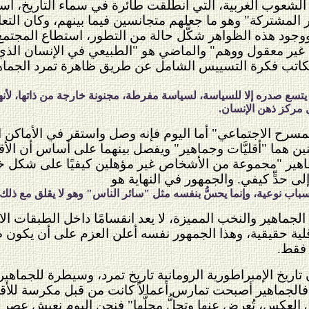
 الشعوب الغربية، التي انطلقت طائرة في سماء التاريخ، اس
المشتركة" وهو ما جعلهم متجانسين فيما بينهم، وكان التعا
وجود هذه الظواهر شكَّل حالة من التطور، استطاع المجتمع ال
ي غير معقول ووهم" والماضي هو "الطبيعي في الإنسان الذي
الكاتب فكرة التسييس الشامل عن طريق ظاهرة تمرد الجما
 يتسع صدره إلا للسياسة، لسياسة مفرطة، مجنونة خارجة من ذاتها، لأنها 
ل مركز ذهن الإنسان.
لمسرح الاجتماعي" أما اليوم فإنه وصل واستقر في الأماكن 
 هما "أقليَّات وجماهير" ويفصل بينهما على أساس أن الأقلي
ر "مجموعة من الأشخاص غير مؤهلين كيفيًا على شكل خاص"
ى حدٍّ كيفي. والجمهور في النهاية هو
ا، بأسباب نوعية، وإنما يحسُّ بنفسه مثل "سائر الناس" وهو لا يقلق مع ذ
جماهير والنخب المميزة، لا يعد انقسامًا داخل الطبقات ال
قلية حقيقية، وهذا الجمهور نفسه أعلن العزم على أن يكون 
 فقط.
د أن تاريخ الإمبراطورية الرومانية تاريخ تمرد، وسيطرة للجم
وم، فالجماهير أصبحت تمارس أعمالاً كانت من قبل مكرسة لل
على العكس، تُعرض عنها وتحلُّ محلَّها" فنحن اليوم نعيش عصر