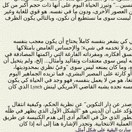
لجنسين..." وتبرز الحياة اليوم على أنها ذات حجم أكبر من كل
ن العصور الأخرى، ودون ما في نفسه. هو قوي للغاية وغير
ية ليست سوى ما نستطيع أن نكون، وبالتالي يكون الظرف
ثاني كي يشعر بنفسه كاملاً يحتاج أن يكون معجب بنفسه
درة لا تخدمه في شيء؛ والإحساس الغامض بامتلاكها
نسق أفكاره، ومفرداته الفارغة التي راكمتها المصادفة في
يه ليس سوى معتقدات وتقاليد وأمثال... إلخ، ولم يتخيل أن
ه، وما كان يمنعه ليس سوى "وعيٌ نظري بمحدوديتها،
 أو كارثة على المصير البشري، فما تريده الجماهير اليوم
ا، هو من لا يعمل بنفسه، فهو وجد في الحياة كي يكون
صرف بنفسه نجده يشبه القاضي الأمريكي لينش
الذي كان
Lynch
وصدر عن دار التكوين" عن نظرية الحكم، وكيفية انتقال
د على أن الديني هو "الشكل الأول الذي يظهر في ظلِّه
التطور الذي حلَّ في العالم أدى إلى هدم الكنيسة عن طريق
ية الانتخابية. وتجدر الإشارة هنا إلى أنه إذا كان
 ولو سارت البقية على شكل أمثل.