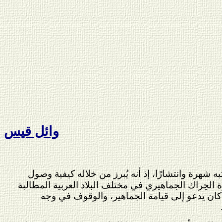
وائل قيس
ه أورتغا إي غاسيت (1883 – 1955) من أكثر كتبه شهرة وانتشارًا، إذ أنه يُبرز من خلاله كيفية وصول
ة الحِراك الجماهيري في مختلف البلاد العربية المطالبة
يف كان يدعو إلى قيامة الجماهير، والوقوف في وجه