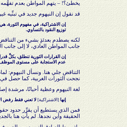
يخطئ؟! – يتهم المواطن بعدم تفهُّمه ل
قد نقول إن النيهوم جديد في تبنِّيه غ
إن الاشتراكية، في مفهوم الثورة، هي
توزيع النقود بالتساوي.
لكنه يصطدم بعدئذٍ بشيء من التناقض عل
جانب المواطن العادي، لا إلى جانب ال
إن القرارات الثورية تنطلق، بكلِّ قدرا
عدم الاستجابة على مستوى الموظف الع
التناقض جلي هنا. ونسأل النيهوم: لماذا
نجحت الثورات الغربية، كما حصل في ا
لغة النيهوم وعظية أحيانًا، مرشدة إصلا
إنها
[الاشتراكية]
لا تعني فقط رفض الإقط
فمن الذي يستطيع أن يقرِّر حدود حقوق ا
الحقيقة وأين نجدها. لم يأتِ هنا بالج
وإذ يربط الصادق النيهوم بين الدين في