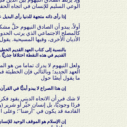
الوعي السليم للإنسان في اتجاه الحق
إذا رأى ذاته متجهة للدنيا رأى البديل
أولاً، يبدو أن الصادق النيهوم حلَّ مش
كالمصلح الاجتماعي الذي يرتب الحدود ب
الأديان الأخرى، وفيها المسيحية. يقول:
بالنسبة إلى كتاب العهد القديم الخطي
القديم في هذه النقطة اختلافا جذريًّا 
ولعل النيهوم لا يدرك تماما من هو الم
العهد الجديد؛ وبالتالي فإن الخطيئة
ما يقول أيضًا حول
إن هذا الصراع لا يبدو أبديًّا في القرآ
لا شك في أن الاتجاه الديني يقود فكر ا
فردًا وجوديًّا، بل إنسان خيِّر أو شري
القادمة قد يكون في "أرضنا"؛ وعلى ال
إن الإسلام هو الموقف الوحيد للإنسان
يراه [...].