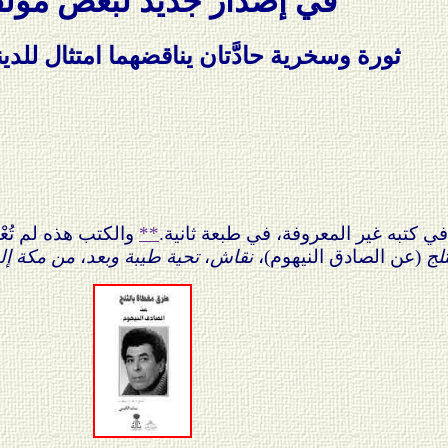
في إصدار جديد لبعض مؤلَّف
ثورة وسخرية حادَّتان يناقضهما امتثال للديني
 كتبه غير المعروفة، في طبعة ثانية.
**
والكتب هذه لم تُعْ
لج
(عن الصادق النيهوم)،
نقاش
،
تحية طيبة وبعد
،
من مكة إل