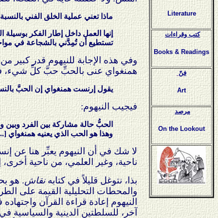
Literature
ماذا تعني عملية الخلق الفني بالنسبة
إنها العمل داخل إطار الفكر بوسيلة ا
كتب وقراءات
تستطيع أن تُمِدَّني بالشجاعة في موا
Books & Readings
وفي هذه الإجابة للنيهوم قدر كبير من
همنغواي عنى بالحبِّ حبَّ كلِّ شيء،
فنّ
يقول إرنست همنغواي إن الحبَّ بالنسب
Art
فيجيب النيهوم:
مرصد
الحبُّ حالة مشاركة بين الفرد وبين و
On the Lookout
وهذا هو الحب الذي يعنيه همنغواي [...]
لا شك في أن النيهوم يعبِّر هنا عن إن
ناحية، وغير العلمي، من ناحية أخرى، 
بذا، نتوغل قليلاً في كتابه
نقاش
. هو بح
والمحطات التحليلية القيمة على الطريقة 
النيهوم إعادة قراءة القرآن واجتهاده ف