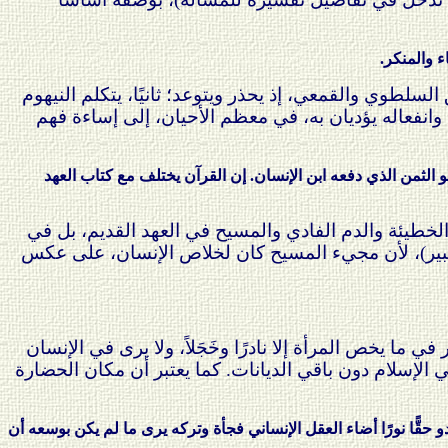
ء والمنكر.
 السلطوي والقمعي، إذ يحذر ويتوعد؛ ثانيًا، يتكلم النيهوم
 وانفعاله يؤديان به، في معظم الأحيان، إلى إساءة فهم
 الثمن الذي دفعه ابن الإنسان. إن القرآن يختلف مع كتاب العهد
 الخطيئة والدم الفادي والمسيح في العهد القديم، بل في
ق كبير)، لأن مجيء المسيح كان لخلاص الإنسان، على عكس
ي ما يخص المرأة إلا نادرًا وخَجَلاً، ولا يرى في الإنسان
 في الإسلام دون باقي الديانات. كما يعتبر أن مكان الحضارة
حقًّا نورًا أضاء العقل الإنساني فجأة وتركه يرى ما لم يكن بوسعه أن