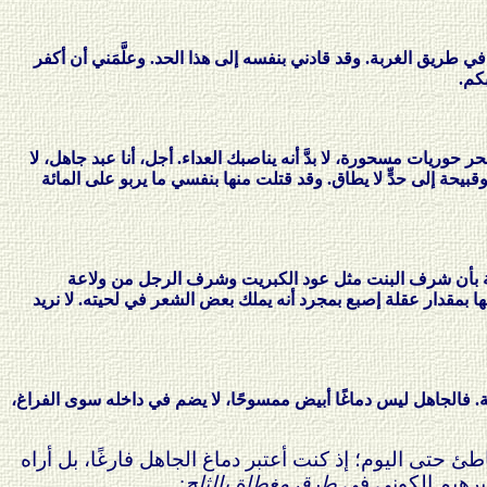
 في طريق الغربة. وقد قادني بنفسه إلى هذا الحد. وعلَّمَني أن أكفر
كم.
حوريات مسحورة، لا بدَّ أنه يناصبك العداء. أجل، أنا عبد جاهل، لا
حة إلى حدٍّ لا يطاق. وقد قتلت منها بنفسي ما يربو على المائة
ائلة بأن شرف البنت مثل عود الكبريت وشرف الرجل من ولاعة
ها بمقدار عقلة إصبع بمجرد أنه يملك بعض الشعر في لحيته. لا نريد
رفة. فالجاهل ليس دماغًا أبيض ممسوحًا، لا يضم في داخله سوى الفراغ،
خاطئ حتى اليوم؛ إذ كنت أعتبر دماغ الجاهل فارغًا، بل أراه
إبرهيم الكوني في
طرق مغطاة بالثلج
: