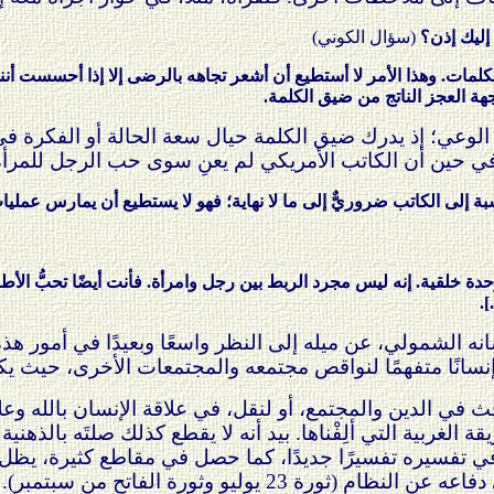
 إليك إذن؟
(سؤال الكوني)
لكلمات. وهذا الأمر لا أستطيع أن أشعر تجاهه بالرضى إلا إذا أحسست أنني
جهة العجز الناتج من ضيق الكلمة.
 الوعي؛ إذ يدرك ضيق الكلمة حيال سعة الحالة أو الفكرة في 
 في حين أن الكاتب الأمريكي لم يعنِ سوى حب الرجل للمرأة.
ة إلى الكاتب ضروريٌّ إلى ما لا نهاية؛ فهو لا يستطيع أن يمارس عمليا
حدة خلقية. إنه ليس مجرد الربط بين رجل وامرأة. فأنت أيضًا تحبُّ الأط
.
سانه الشمولي، عن ميله إلى النظر واسعًا وبعيدًا في أمور هذ
إنسانًا متفهمًا لنواقص مجتمعه والمجتمعات الأخرى، حيث يك
ث في الدين والمجتمع، أو لنقل، في علاقة الإنسان بالله وع
الغربية التي ألِفْناها. بيد أنه لا يقطع كذلك صلتَه بالذهنية
ي تفسيره تفسيرًا جديدًا، كما حصل في مقاطع كثيرة، يظل إنسا
آخر، للسلطتين الدينية والسياسية في دفاعه عن النظام (ثو