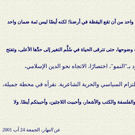
احد من أن تقع اليقظة في أرضنا؛ لكنه أيضًا ليس ثمة ضمان واحد
ت وضوحها، حتى تترقى الحياة في سُلَّم التغير إلى حدِّها الأعلى، وتفتح
بـ"النمو"، اختصارًا، الاتجاه نحو الدين الإسلامي،
لالتزام السياسي والحرية الشاعرية. نقرأه في محطة جميلة،
لفلسفة والكتب والأشعار، وأحببت اللاجئين، وأحببتكم أيضًا. ولا
عن
النهار
، الجمعة 24 آب 2001