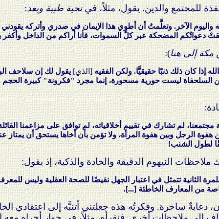
لفذة للمجتمع والدين. يقول، مثلاً، في
تحية طيبة وبعد
:
وله واليوم الآخر. وتعلَّمتُ أن أطوي هذا الإيمان في صدري وأتركه يقودني
لقتْ دعواتُكم المضحكة عبر كلِّ السموات، فأنا أراكم من الداخل وأكفر ب
مكة إلى هنا
):
له إذا كان ذلك ذنبًا حقيقيًّا. ولكن الفقيه
[الذي]
يقول لك إن سلاحف البحر 
 السلحفاة ليست حورية مسحورة، إنما مجرد "فكرونة" كبيرة الحجم وقبي
دة:
ة مجتمعنا، لم تشارك في تقييم أخلاقياته، لم توافق على مزاعمنا الق
ين هفوة الرجل وبين هفوة المرأة، ولا تؤمن بأن أخاها يستحق أن يمتاز عن
بقًا لطول الشنب!
 ملاحظات النيهوم الدقيقة والحادة والذكية، إذ يقول:
ا للمرة الثانية تتمثل في اعتبار الجهل نقيضًا للصحة العقلية وليس للمع
ة من المعارف الخاطئة [...].
ان، دعابةٌ ساخرة. وفكرتُه هذه جعلتني أتنبَّه إلى اعتقادي ال
ف إلى ملاحظات أخرى. فنقرأه، مثلاً، في حوار أجراه معه 