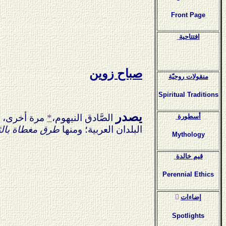
Front Page
افتتاحية
صباح زوين
منقولات روحيّة
Spiritual Traditions
يصدر
الصَّادق النيهوم،
*
مرة أخرى، في
أسطورة
البلدان العربية؛ ومنها
طرق مغطاة بالث
Mythology
قيم خالدة
Perennial Ethics
ٍإضاءات
Spotlights