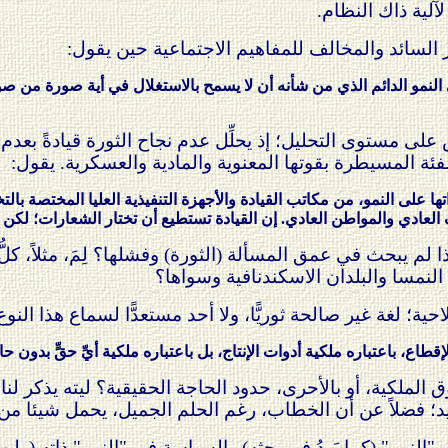
آلية ذاك النظام.
ير السائد والمخالف للمفاهيم الاجتماعية حين يقول:
 النمو الدائم الذي من شأنه أن لا يسمح بالاستغلال في أية صورة من 
ى مستوى التحليل؛ إذ يحلِّل عدم نجاح الثورة قيادةً بعدم 
فئة المسيطرة بقوتها المعنوية والمادية والعسكرية. يقول:
تها على النمو، من مكاتب القيادة والأجهزة التنفيذية العليا المختصة بالتخ
ادي والمواطن العادي. إن القيادة تستطيع أن تختار الشعارات؛ لكن الذ
 لم يبحث في عمق المسألة (الثورة) وفشلها؟ لِمَ، مثلاً، كلُّ 
لنمسا والبلدان الاسكندنافية وسواها؟
حية؛ لغة غير صالحة ثوريًّا، ولا أحد مستعدًّا لسماع هذا النو
اع، باعتباره ملكية أدوات الإنتاج، بل باعتباره ملكية أيِّ حقٍّ بدون حا
لملكية، أو بالأحرى، حدود الحاجة الحقيقية؟ ليته يذكر لنا تل
ديد؛ فضلاً عن أن الخطاب، رغم الحلم الجميل، يحمل شيئا من 
 "النمو" (كما يَرِدُ في بحثه) والسياسة في "النمو" ذاته (