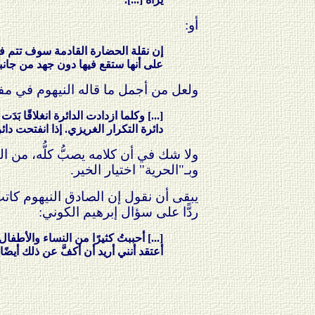
أو:
إن نقلة الحضارة القادمة سوف تتم ف
على أنها ستقع فيها دون جهد من جانبنا 
ولعل من أجمل ما قاله النيهوم في مف
[...] وكلما ازدادت الدائرة انغلاقًا بَ
دائرة التكرار الغريزي. إذا انفتحت دائر
ولا شك في أن كلامه يصبُّ كلُّه، من الن
وبـ"الحرية" اختيار الخير.
يبقى أن نقول إن الصادق النيهوم كاتب
ردًّا على سؤال إبرهيم الكوني:
[...] أحببتُ كثيرًا من النساء والأط
أعتقد أنني أريد أن أكفَّ عن ذلك أيضًا [.