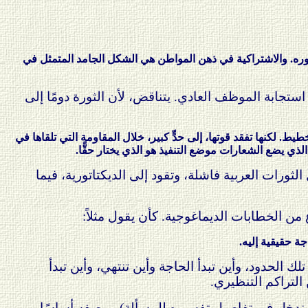
صوره. والاشتراكية في ذهن المواطن هي الشكل الجامد المتمثل في
استجابة الموظف العادي. يتناقض، لأن الثورة دومًا إلى
طيط. لكنها تفقد قوتها، إلى حدٍّ كبير، خلال المقاومة التي تلقاها في
ي يضع الشعارات موضع التنفيذ هو الذي يختار حقًّا.
الثورات العربية فاشلة، وتقود إلى الديكتاتورية، فيما
ع من الخطابات الديماغوجية. كأن يقول مثلاً:
جة حقيقية إليه.
ك الحدود، وأين تبدأ الحاجة وأين تنتهي، وأين تبدأ
التراكم التنظيري.
ولن ندخل في تفاصيل تفسيره للمسألة)، بوصفه أساسًا