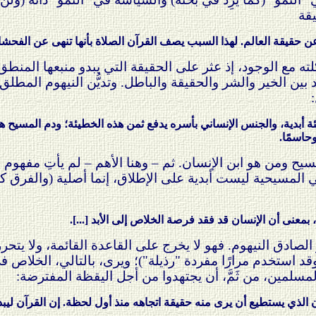
يقة
 عن حقيقة العالم. لهذا السبب يصف القرآن الصلاة بأنها تنهى عن الفحشا
كلته مع الوجود، إذ عثر على الحقيقة التي يبدو منبعها المنطق
ين الخير والشر والحقيقة والباطل. وتديُّن النيهوم المطلق
ئة أبدية، والجنس الإنساني بأسره يدفع ثمن هذه الخطيئة؛ ودم المسيح هو
وحاسمًا.
سيح ومن هو ابن الإنسان. ثم – وهنا الأهم – لم يأتِ مفهوم
 في المسيحية ليست أبدية على الإطلاق، إنما أصلية (والفر
ن، بمعنى أن الإنسان قد فقد فرصة الخلاص إلى الأبد [...].
لصادق النيهوم. فهو لا يخرج على القاعدة القائمة، ولا يتحرر ف
ر (وقد استخدم مرارًا مفردة "رذيلة")؛ ويرى، بالتالي، الخلاص
مسلمين، من ثَمَّ، أن يجتهدوا من أجل اليقظة المفترضة:
 الذي يستطيع أن يرى منه حقيقة اتجاهه منذ أول لحظة. إن القرآن ليبدو 