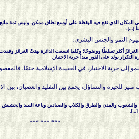
ي المكان الذي تقع فيه اليقظة على أوسع نطاق ممكن. وليس ثمة مانع و
[...].
هوم النمو والجنس البشري:
دَت الغرائزُ أكثر تسلطًا ووضوحًا؛ وكلما اتسعت الدائرة بهتتْ الغرائز وفقد
ة التكرار يولد على الفور مبدأ حرية الاختيار.
مو إلى حرية الاختيار، في العقيدة الإسلامية حتمًا. فالمقصود 
 مثير للحيرة والتساؤل، يجمع بين التقليد والعصيان، بين ا
فال والشعوب والمدن والطرق والكلاب والصيادين وباعة النبيذ والحشيش وا
..].
*** *** ***