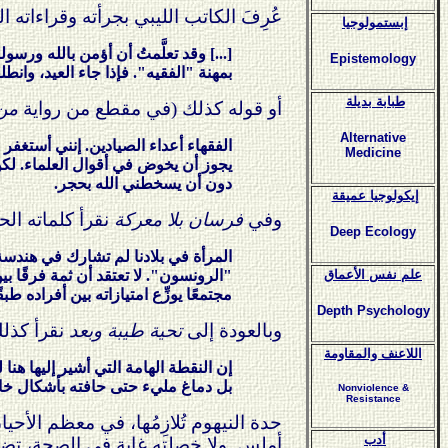
عُرِفَ الكاتب الليبي بجرأته وقراءاته ا
إبستمولوجيا
[...] وقد تعلَّمتُ أن أؤمن بالله ورس
Epistemology
بمهنة "الفقيه". فإذا جاء العيد، وانط
طبابة بديلة
أو قوله كذلك (في مقطع من رواية
من 
Alternative
الفقهاء أعداء الصيادين. إنني أستغفر ال
Medicine
يجوز أن يخوض في أقوال العلماء. لكن
دون أن يسخطني الله بحجر.
إيكولوجيا عميقة
وفي
فرسان بلا معركة
نقرأ كلماته الحا
Deep Ecology
المرأة في بلادنا لم تشارك في هندس
"الرونسون". لا تعتقد أن ثمة فرقًا ب
علم نفس الأعماق
مجتمعًا يوزِّع امتيازاته بين أفراده ط
Depth Psychology
وبالعودة إلى
تحية طيبة وبعد
نقرأ كذلك
اللاعنف والمقاومة
إن النقطة الهامة التي أشير إليها هن
بل دماغ مليء حتى حافته بأشكال خاص
Nonviolence &
Resistance
حدة النيهوم تُلازِمُها، في معظم الأحي
أدب
أملس. ولا خصلته غاية في الصحة، تضا