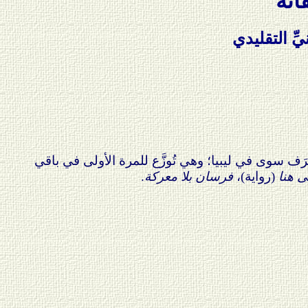
اته
ِّ التقليدي
رَف سوى في ليبيا؛ وهي تُوزَّع للمرة الأولى في باقي
ى هنا
(رواية)،
فرسان بلا معركة
.