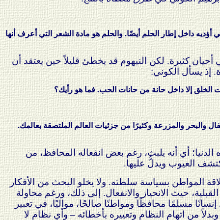
 أؤديه داخل إطار الحلم أيضًا. والحلم هو مادة الشعر التي أعرف أنها
أحيان كثيرة. لكن النيهوم قد يخطئ قليلاً حين يعتقد أن
 إذ يسأل الكوني:
ت الخلق إلا داخل حانة من حانات الحب. فما هو رأيك؟
فال والبحر والمزرعة وكثيرًا من جزئيات العالم الملتصقة بعالمك.
ه الدنيا؛ أي أنه يلبث، رغم بعض انفعاله المحافظ، من
تشف العيوب ويدلُّ عليها.
لاقة المواطن بسياسة سلطته. ولا يخلو البحث من الأفكار
 القبلية، حيث الانحياز والانفعال. إلى ذلك، ورغم محاولة
نًا مسلمًا محافظًا ومواطنًا صالحًا، مواليًا، في تعبير
رة 23 يوليو وثورة الفاتح من سبتمبر). وبدلاً من اتهام النظام وتعييره بأخطائه – وأي نظام لا