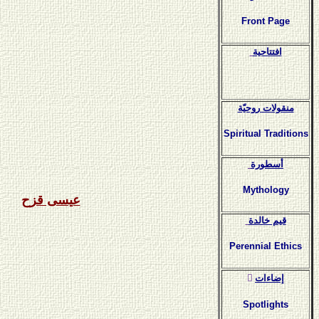
Front Page
افتتاحية
منقولات روحيّة
Spiritual Traditions
أسطورة
Mythology
عيسى قزح
قيم خالدة
Perennial Ethics
ٍإضاءات
Spotlights