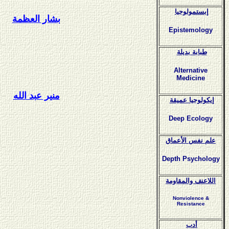
إبستمولوجيا
بشار العظمة
Epistemology
طبابة بديلة
Alternative
Medicine
منير عبد الله
إيكولوجيا عميقة
Deep Ecology
علم نفس الأعماق
Depth Psychology
اللاعنف والمقاومة
Nonviolence &
Resistance
أدب