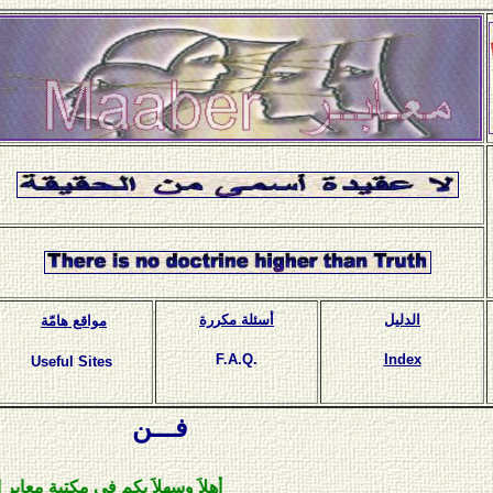
الدليل
أسئلة مكررة
مواقع هامّة
F.A.Q.
Index
Useful Sites
فـــن
أهلاَ وسهلاَ بكم في مكتبة معابر الإلكت