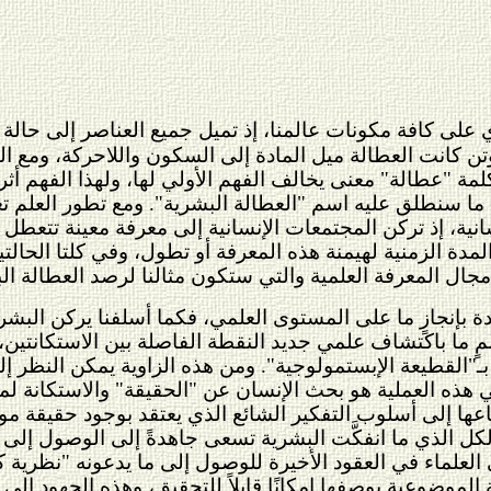
على كافة مكونات عالمنا، إذ تميل جميع العناصر إلى حالة من 
وتن كانت العطالة ميل المادة إلى السكون واللاحركة، ومع ال
لكلمة "عطالة" معنى يخالف الفهم الأولي لها، ولهذا الفهم 
ما سنطلق عليه اسم "العطالة البشرية". ومع تطور العلم تغير
نسانية، إذ تركن المجتمعات الإنسانية إلى معرفة معينة تتعط
لمدة الزمنية لهيمنة هذه المعرفة أو تطول، وفي كلتا الحالتي
جال المعرفة العلمية والتي ستكون مثالنا لرصد العطالة ال
بإنجازٍ ما على المستوى العلمي، فكما أسلفنا يركن البشر 
مٍ ما باكتشاف علمي جديد النقطة الفاصلة بين الاستكانتين، إ
ـ"القطيعة الإبستمولوجية". ومن هذه الزاوية يمكن النظر إلى
ي هذه العملية هو بحث الإنسان عن "الحقيقة" والاستكانة ل
اعها إلى أسلوب التفكير الشائع الذي يعتقد بوجود حقيقة 
الكل الذي ما انفكَّت البشرية تسعى جاهدةً إلى الوصول إل
لعلماء في العقود الأخيرة للوصول إلى ما يدعونه "نظرية 
الموضوعية بوصفها إمكانًا قابلاً للتحقيق، وهذه الجهود إل