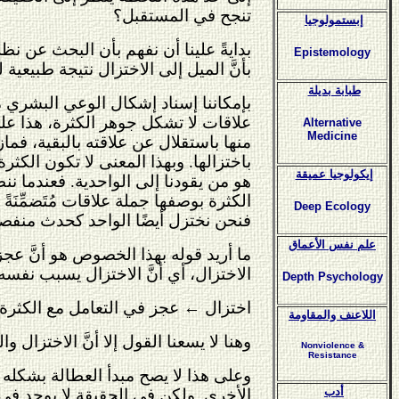
تنجح في المستقبل؟
إبستمولوجيا
بدايةً علينا أن نفهم بأن البحث عن ن
Epistemology
بأنَّ الميل إلى الاختزال نتيجة طبيعي
طبابة بديلة
بإمكاننا إسناد إشكال الوعي البشري مع
علاقات لا تشكل جوهر الكثرة، هذا على
Alternative
Medicine
منها باستقلال عن علاقته بالبقية، فم
باختزالها. وبهذا المعنى لا تكون الكث
إيكولوجيا عميقة
هو من يقودنا إلى الواحدية. فعندما نن
الكثرة بوصفها جملة علاقات مُتَضمِّنَ
Deep Ecology
فنحن نختزل أيضًا الواحد كحدث منفصل 
علم نفس الأعماق
ما أريد قوله بهذا الخصوص هو أنَّ عجز
الاختزال، أي أنَّ الاختزال يسبب نفسه 
Depth Psychology
اختزال
←
عجز في التعامل مع الكثرة
اللاعنف والمقاومة
وهنا لا يسعنا القول إلا أنَّ الاختزال 
Nonviolence &
Resistance
وعلى هذا لا يصح مبدأ العطالة بشكله ال
أدب
الأخرى. ولكن في الحقيقة لا يوجد في 