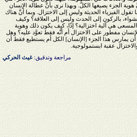
وية الجزء يصيغها الكلُّ. وبهذا نرى بأنَّ عطالة الإنسان
قول الفيزياء الحديثة وليس إلى الاختزال. وبما أنَّ هناك
لعشواء، بالركون إلى الحدث وليس إلى العلاقة؟ وكيف
المسعى هي آلية اختزالية؟ إذًا، كيف يكون ذلك وهوية
إنسان مفطور على الاختزال أم أنَّه فقط تعوَّد عليه؟ وهل
 أن يمارس هذا الجزء [الإنسان] الكل أم يستطيع فقط أن
والاختزال عقبة ابستمولوجية.
مراجعة وتدقيق:
غيث الحركي