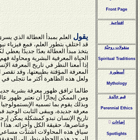
Front Page
افتتاحية
يقول
العلم بمبدأ العطالة الذي يسري 
قد اختلف بتطور العلم، فمع فيزياء ني
منقولات روحيّة
يتخذ مبدأ العطالة بعدًا جديدًا يعطي 
الحياة المعرفية البشرية ومحاولة فهم 
Spiritual Traditions
إذا أمعنا النظر في تاريخ المعرفة الإ
المعرفة المؤقتة بطبيعتها، وقد تقصر ا
أسطورة
ولعل هذه الظاهرة أكثر ما تتجلى في م
Mythology
طالما ترافق ظهور معرفة بشرية جديدة 
ومن الممكن إيجازًا أن نعتبر ظهور عال
قيم خالدة
وبذلك يقوم بما تسميه الإبستمولوجيا ب
Perennial Ethics
معرفة جديدة، ويبقى الثابت الوحيد ف
تاريخ الإنسان تبدو كمشكلة يمكن إرج
ٍإضاءات
وعناصرها، حقيقة الكل وأجزائه. هذا 
سياق هذه المحاولات اشتدَّت مساعي ا
Spotlights
إلى حد هذه اللحظة ينظر إلى الحقيقة 