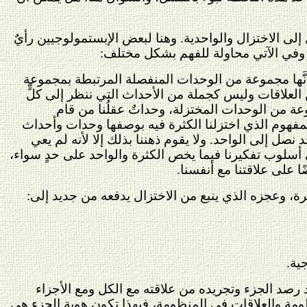
لى الاختزال والواحدية. وهنا لبعض الإبستمولوجيين رأيٌ
د. وفي الآتي محاولة للفهم بشكل مختلف:
ى أنَّها مجموعة من الوحدات المنفصلة المرتبطة بمجموعة
 العلاقات وليس كجملة من الأحداث التي ننظر إلى كلٍّ
عة من الوحدات المختزلة، وحداتٌ عقلُنا من قام
المفهوم الذي اختزلنا الكثرة فيه بوصفها وحدات وأحداث
صل إلى الواحد. ولا يقوم ذهننا بذلك إلا لأنه لم يعي
على أسلوب تفكيرنا فيما يخص الكثرة والواحد على حدٍ سواء،
 على علاقتنا مع أنفسنا.
كثرة، وعجزه الذي ينبع من الاختزال يدفعه من جديد إلى:
ية.
ند رصد الجزء وتجريده من علاقته مع الكل ومع الأجزاء
نظومة والعلاقات في المنظومة، فبهذا تكون هوية الجزء هي