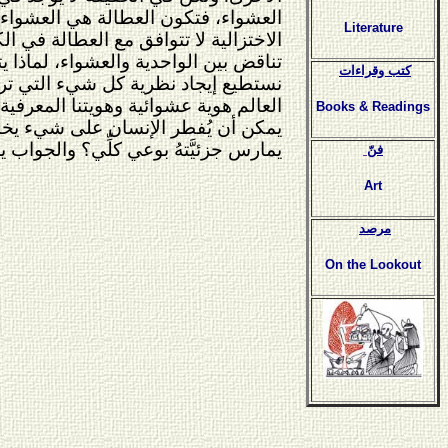
العشواء، فتكون العطالة هي العشواء. إذً
Literature
الاختزالية لا تتوافق مع العطالة في ا
تناقض بين الواحدية والعشواء، لماذا 
كتب وقراءات
نستطيع إيجاد نظرية كل شيء التي تريد
العالم هوية عشوائية وهويتنا المعرفية
Books & Readings
يمكن أن يُفطر الإنسان على شيء يخال
يمارس جزئيَّتهُ بوعي كلِّي؟ والجواب 
فنّ
Art
مرصد
On the Lookout