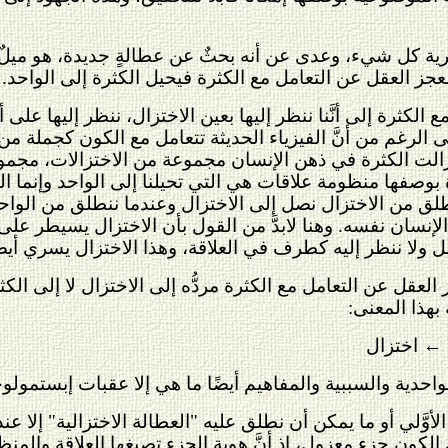
ظرية كل شيء، وعدى عن أنه بحثٌ عن عطالةٍ جديدة، هو ميلٌ إ
ة لعجز العقل عن التعامل مع الكثرة فيحيل الكثرة إلى الواح
 الكثرة إلى أنَّنا ننظر إليها بعين الاختزال، ننظر إليها عل
 الرغم من أنَّ الفيزياء الحديثة تتعامل مع الكون كجملة من
ازالت الكثرة في ذهن الإنسان مجموعة من الاختزالات، مجمو
رة بوصفها منظومة علاقات هي التي تحيلنا إلى الواحد وإنما 
طلق من الاختزال نصل إلى الاختزال وعندما ننطلق من الواحد ن
ةً الإنسان نفسه. وهنا لابدَّ من القول بأن الاختزال يسيطر 
ولا ننظر إليه كطرف في العلاقة، وهذا الاختزال يسري أيضًا
 العقل عن التعامل مع الكثرة مردُّه إلى الاختزال لا إلى ال
بهذا المعنى:
←
اختزال
والواحدية والسببية والمفاهيم أيضًا ما هي إلا عقبات إبستمولوج
أوَّلي أو ما يمكن أن نطلق عليه "العطالة الاختزالية" إلا ع
الكون جزء معزول، إذ أنَّ هوية الجزء تصيغها العلاقة والم