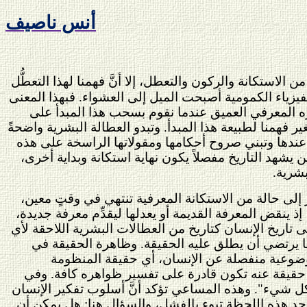
أنس ناصيف
الاستكانة والركون والتعطل، إلا أنَّ فهمنا لهذا التعطُّل
فيزياء الكمومية أصبحت الميل إلى العشواء. فبهذا المعنى
أثره المعرفي العميق عندما نقوم بسحب هذا المبدأ على
 فهمنا لطبيعة هذا المبدأ. وتبدو العطالة البشرية واضحةً
ل عندها وتبني صروح أحكامها ومقولاتها الراسخة على هذه
ن يشهد التاريخ مفصلاً يكون نهاية استكانة وبداية أخرى،
بشرية.
إلى حالة من الاستكانة المعرفية تنتهي في وقتٍ معين،
ذ ينقض المعرفة القديمة أو يعدلها ليقدِّم معرفة جديدة،
 تاريخ الإنسان كتاريخ من العطالات البشرية اللاحقة لأي
ما يرتضي أن يطلق عليه الحقيقة. وظاهرة الحقيقة في
موضوعية منفصلة عن الإنسان، أي حقيقة المنظومة
ى حقيقة عنه تكون قادرة على تفسير ظواهره كافة. وفي
كل شيء". وهذه المساعي تؤكد أنَّ أسلوب تفكير الإنسان
ى حد هذه اللحظة تبوء بالفشل، والسؤال هنا: هل يمكن أن