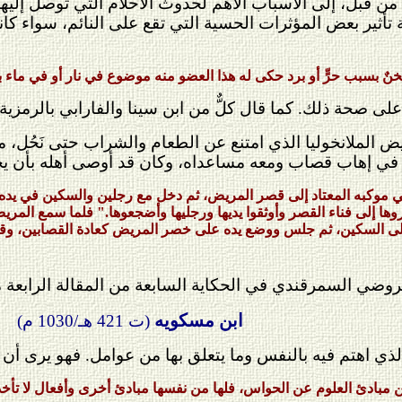
 من قبل، إلى الأسباب الأهم لحدوث الأحلام التي توصل إليها 
 تأثير بعض المؤثرات الحسية التي تقع على النائم، سواء ك
 بسبب حرٍّ أو برد حكى له هذا العضو منه موضوع في نار أو في ماء با
لى صحة ذلك. كما قال كلٌّ من ابن سينا والفارابي بالرمزية 
يض الملانخوليا الذي امتنع عن الطعام والشراب حتى نَحُل، م
ا) في إهاب قصاب ومعه مساعداه، وكان قد أوصى أهله بأن يخ
موكبه المعتاد إلى قصر المريض، ثم دخل مع رجلين والسكين في يده وقا
"جروها إلى فناء القصر وأوثقوا يديها ورجليها وأضجعوها." فلما سمع ا
 السكين، ثم جلس ووضع يده على خصر المريض كعادة القصابين، وقال: "وه
عروضي السمرقندي في الحكاية السابعة من المقالة الرابعة 
ابن مسكويه
(ت 421 هـ/1030 م)
ذي اهتم فيه بالنفس وما يتعلق بها من عوامل. فهو يرى أن
 مبادئ العلوم عن الحواس، فلها من نفسها مبادئ أخرى وأفعال لا تأخذه