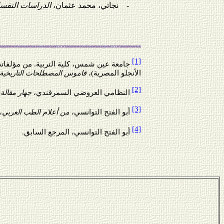
-
نجاتي، محمد عثمان،
الدراسات النفسا
[1]
جامعة عين شمس، كلية التربية. من مؤلفاته
الأنجلو المصرية)،
قاموس المصطلحات التاريخية
[2]
النظامي العروضي السمرقندي،
جهار مقالة
،
[3]
أبو الفتح التوانسي،
من أعلام الطب العربي
،
[4]
أبو الفتح التوانسي، المرجع السابق.