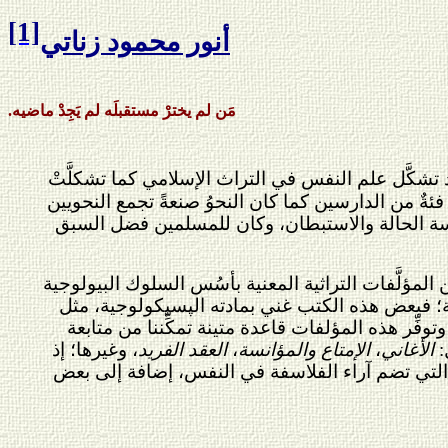
[1]
أنور محمود زنات
ي
مَن لم يخترْ مستقبلَه لم يَجِدْ ماضيه.
د تشكَّل علم النفس في التراث الإسلامي كما تشكلَّتْ
ةٌ من الدارسين كما كان النحوُ صنعةً تجمع النحويين
سة الحالة والاستبطان، وكان للمسلمين فضل السبق
 المؤلَّفات التراثية المعنية بأسُس السلوك البيولوجية
سية؛ فبعض هذه الكتب غني بمادته الپسيكولوجية، مثل
فِّر هذه المؤلفات قاعدة متينة تمكِّننا من متابعة
:
الأغاني
،
الإمتاع والمؤانسة
،
العقد الفريد
، وغيرها؛ إذ
 التي تضم آراء الفلاسفة في النفس، إضافة إلى بعض