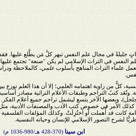
تٍ جليلةً في مجال علم النفس تبهر كلَّ مَن يطَّلع عليها. فق
م النفس في التراث الإسلامي لم يكن "صنعة" تجتمع عليها فئ
تعمل علماء التراث المناهج بأسلوب
علمي
، كالملاحظة ودرا
نفس.
ة، كلٌّ من زاوية اهتمامه العلمي؛ إلا أن هذا العلم توزع بين
ة. وتُعَد كتبُ التراجم وطبقات الأعلام التراثية مصادر أسا
لجل)، وبعضها الآخر يتسع ليشمل تراجم جميع أعلام الفكر. وتو
. كذلك الأمر في خصوص كتب الأدب والمصنفات الأدبية، مثل
 كانت قد أُهملت أو اختُزِلَتْ. وكذلك المؤلفات الفلسفية
يًّا لشرح التصور الإسلامي للإنسان وحياته النفسية.
ابن سينا
(370-428 هـ/980-1036 م)