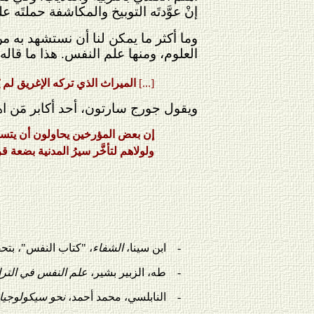
إنْ عوَّدتَه التوبيخ والمكاشفة حملتَه 
وما أكثر ما يمكن لنا أن نستشهد به 
العلوم، ومنها علم النفس. هذا ما قاله
[...]
الميراث الذي تركه الإغريق لم ي
ويقول جورج سارتون، أحد أكابر مَن اهت
إن بعض المؤرخين يحاولون أن يتسخف
ولولاهم لتأخَّر سيرُ المدنية بضعة ق
-
ابن سينا،
الشفاء
، "كتاب النفس"، بتحقي
-
طه، الزبير بشير،
علم النفس في الترا
-
النابلسي، محمد أحمد،
نحو سيكولوجيا 