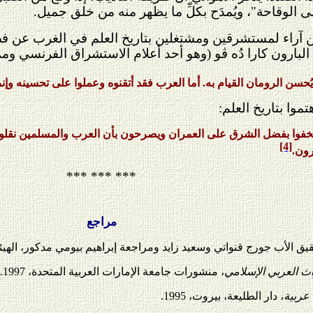
على الوقاحة"، ويُمدَح بكلِّ ما يظهر منه من خلق جميل.
من آراء لمستشرقين ومشتغلين بتاريخ العلم في الغرب عن 
 البارون كارا دُه ڤو (وهو أحد أعلام الاستشراق الفرنسي و
ُحسن الرومان القيام به. أما العرب فقد أتقنوه وعملوا على تحسينه وإنما
موا بتاريخ العلم:
وا بفضل الشرق على العمران ويصرحون بأن العرب والمسلمين نقلوا العل
[4]
رون.
*** *** ***
مراجع
ق الأب جورج قنواتي وسعيد زايد ومراجعة إبراهيم بيومي مدكور، الهيئة الم
ث العربي الإسلامي
، منشورات جامعة الإمارات العربية المتحدة، 1997.
عربية
، دار الطليعة، بيروت، 1995.