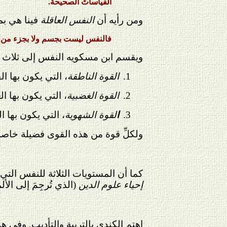
القياساتُ الصحيحة.
ومن رأيه أن
النفس العاقلة
فينا هي بم
فالنفس ليست بجسم ولا بجزء من ج
ويقسم ابن مسكويه النفس إلى ثلاث ق
1.
القوة الناطقة
، التي يكون بها ال
2.
القوة الغضبية
، التي يكون بها 
3.
ا
لقوة الشهوية
، التي يكون بها 
ولكلِّ قوة من هذه القوى فضيلة خاصة 
كما أن المستويات الثلاثة للنفس التي يش
إحياء علوم الدين
(الذي تُرجِمَ إلى الألمانية في العام 1913) عن "النفس الأمارة بالسوء" (الهو) و"
اهتم الكندي بالتربية والتأديب. وفي هذ