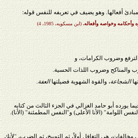
مبادئ أفعالها. وهو يضيف في تعريفه للنفس قوله:
 وأحكامه وخواصه وأفعاله.
(ابن مسكويه، 1985، 4)
الترفع وضروب الكرامات، و
رب والمناكح وضروب اللذات الحسية.
ها
الشجاعة
، والقوة الشهوية فضيلتها
العفة
.
 فيما يورده أبو حامد الغزالي في الجزء الثالث من كتابه
 مخالفات، هي التغافل أولاً، ثم التوبيخ، ثم الضرب، "لأنك