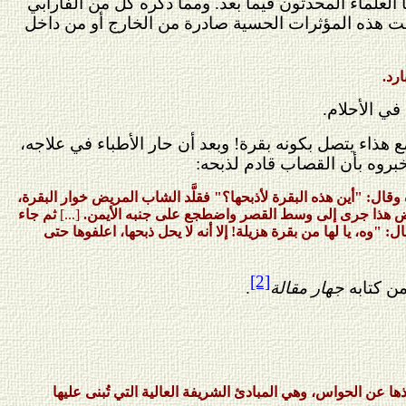
العلماء المحدثون فيما بعد. ومما ذكره كلٌّ من الفارابي
انت هذه المؤثرات الحسية صادرة من الخارج أو من داخل
رد.
في الأحلام.
ع هذاء يتصل بكونه بقرة! وبعد أن حار الأطباء في علاجه،
بروه بأن القصاب قادم لذبحه:
ل: "أين هذه البقرة لأذبحها؟" فقلَّد الشاب المريض خوار البقرة،
لمريض هذا جرى إلى وسط القصر واضطجع على جنبه الأيمن.
[...]
ثم جاء
، يا لها من بقرة هزيلة! إلا أنه لا يحل ذبحها، اعلفوها حتى
[2]
من كتابه
جهار مقالة
.
ا عن الحواس، وهي المبادئ الشريفة العالية التي تُبنى عليها