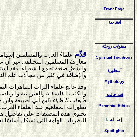
Front Page
افتتاحية
منقولات روحيّة
قدَّم
َ علماءُ العرب والمسلمين إسهاما
Spiritual Traditions
معارفُ المسلمين المختلفة. غير أن عل
والشعرُ صنعةً تجمع الشعراء. فقد اس
أسطورة
والإضافة في كثير من مجالات علم ال
Mythology
وقد عالج علماء التراث الظاهرات النفسي
والكتب الفلسفية والفيزيائية والرياضي
قيم خالدة
طبقات الأطباء
(ابن أبي أصيبعة وابن ج
Perennial Ethics
تطورات المفاهيم عند العلماء العرب
تحتوي هذه المصنفات على تفاصيل هامة
النظريات الهامة التي تشكل أساسًا نظر
ٍإضاءات
Spotlights