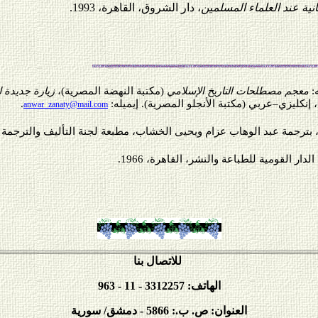
نية عند العلماء المسلمين
، دار الشروق، القاهرة، 1993.
:
معجم مصطلحات التاريخ الإسلامي
(مكتبة النهضة المصرية)،
زيارة جديدة 
، إنكليزي–عربي (مكتبة الأنجلو المصرية). إيميله:
.
anwar_zanaty@mail.com
 بترجمة عبد الوهاب عزام ويحيى الخشاب، مطبعة لجنة التأليف والترجمة والنش
 الدار القومية للطباعة والنشر، القاهرة، 1966.
للاتصال بنا
الهاتف: 3312257 - 11 - 963
العنوان: ص. ب.: 5866 - دمشق/ سورية