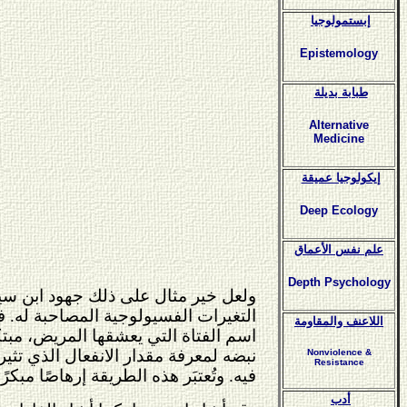
إبستمولوجيا
Epistemology
طبابة بديلة
Alternative
Medicine
إيكولوجيا عميقة
Deep Ecology
علم نفس الأعماق
Depth Psychology
ولعل خير مثال على ذلك جهود ابن سي
التغيرات الفسيولوجية المصاحبة له.
اللاعنف والمقاومة
اسم الفتاة التي يعشقها المريض، مبتك
نبضه لمعرفة مقدار الانفعال الذي تثي
Nonviolence &
Resistance
فيه. وتُعتبَر هذه الطريقة إرهاصًا مب
أدب