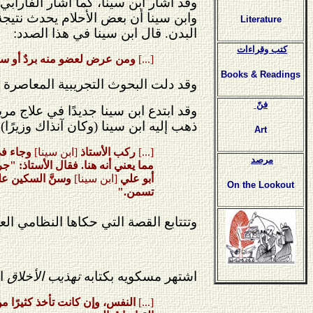
وقد أشار ابن سينا، كما أشار الفارابي
وابن سينا أن بعض الأحلام يحدث نتيجة
Literature
البدن. قال ابن سينا في هذا الصدد:
كتب وقراءات
[...]
ومن عرض لعضو منه بردٌ أو سخنٌ
Books & Readings
وقد دلت البحوث التجريبية المعاصرة ع
فنّ
وقد ابتدع ابن سينا جديدًا في علاج مر
ذهب إليه ابن سينا (وكان آنذاك وزيرً
Art
[...]
ركب الأستاذ
[ابن سينا]
وجاء في 
مرصد
مما يعني أنه هنا. فقال الأستاذ: 
أبو علي
[ابن سينا]
وسنَّ السكين على
On the Lookout
تسمن."
وتتتابع القصة التي حكاها النظامي ال
اشتهر مسكويه بكتابه
تهذيب الأخلاق
ال
[...]
النفس، وإن كانت تأخذ كثيرًا من