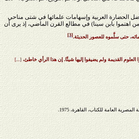
فضل الحضارة العربية وإسهامات علمائها في شتى مناحي
ممن اهتموا بابن سينا) في مطالع القرن الماضي، إذ يرى أن
[3]
ئه، حتى سلَّموه للعصور الحديثة.
وم القديمة ولم يضيفوا إليها شيئًا. إن هذا الرأي خاطئ،
[...]
صرية العامة للكتاب، القاهرة، 1975.