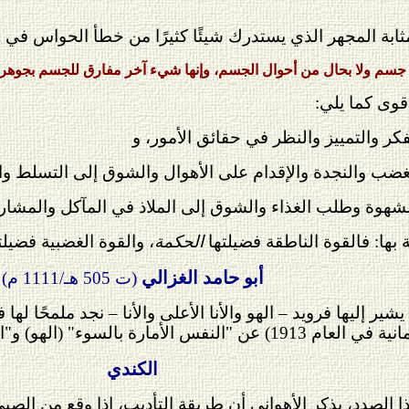
ثابة المجهر الذي يستدرك شيئًا كثيرًا من خطأ الحواس في 
سم ولا بحال من أحوال الجسم، وإنها شيء آخر مفارق للجسم بجوهره
وى كما يلي:
فكر والتمييز والنظر في حقائق الأمور، و
الغضب والنجدة والإقدام على الأهوال والشوق إلى التسلط و
الشهوة وطلب الغذاء والشوق إلى الملاذ في المآكل والمشا
بها: فالقوة الناطقة فضيلتها
الحكمة
، والقوة الغضبية فضيلت
أبو حامد الغزالي
(ت 505 هـ/1111 م)
ير إليها فرويد – الهو والأنا الأعلى والأنا – نجد ملمحًا لها
النفس اللوامة" (الأنا الأعلى) و"النفس المطمئنة" (الأنا).
الكندي
ا الصدد، يذكر الأهواني أن طريقة التأديب، إذا وقع من الصبي