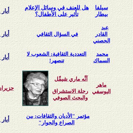
سيلفا
هل للعنف في وسائل الإعلام
أيار 2003
بيطار
تأثير على الأطفال؟
عبد
أيار 2003
القادر
في السؤال الثقافي
الحصني
محمد
التعددية الثقافية: الشعوب لا
أيار 2003
السماك
تنصهر!
آنِّه ماري شيمِّل
ماهر
حزيران 03
رحلة الاستشراق
اليوسفي
والبحث الصوفي
مؤتمر "الأديان والثقافات: بين
أيار 2003
الصراع والحوار"