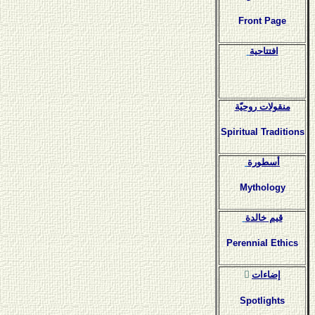
Front Page
افتتاحية
منقولات روحيّة
Spiritual Traditions
أسطورة
Mythology
قيم خالدة
Perennial Ethics
ٍإضاءات
Spotlights