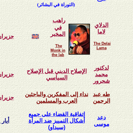
(التوراة في البشائر)
راهب
الدلاي
في
لاما
المخبر
حزيران 03
The Delai
The
Lama
Monk in
the lab
لدكتور
الإصلاح الديني قبل الإصلاح
محمد
حزيران 03
السياسي
شحرور
طه عبد
نداء إلى المفكرين والباحثين
حزيران 03
الرحمن
العرب والمسلمين
اتفاقية القضاء على جميع
دعد
أشكال التمييز ضد المرأة
أيار 2003
موسى
(سيداو)