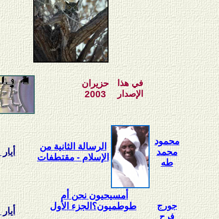
في هذا
حزيران
الإصدار
2003
محمود
الرسالة الثانية من
محمد
أيار 2003
الإسلام - مقتطفات
طه
أمسيحيون نحن أم
جورج
طوطميون؟الجزء الأول
أيار 2003
فرح