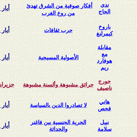
ندى
أفكار صوفية من الشرق تهدئ
أيار 2003
الحاج
من روع الغرب
باروخ
أيار 2003
حرب ثقافات
كيمرلنغ
مقابلة
مع
أيار 2003
الأصولية المسيحية
هوفارد
ريم
جورج
حزيران 03
حرائق مشبوهة وألسنة مشبوهة
ناصيف
هاني
أيار 2003
لا تصادروا الدين بالسياسة
فحص
نبيل
الحرية الجنسية بين فاغنر
أيار 2003
سلامة
والحداثة