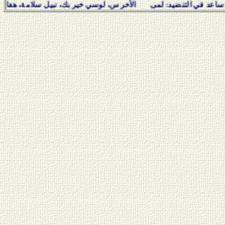
ى الأخرس، لوسي خير بك، نبيل سلامة، هفال يوسف وديمة عبّود