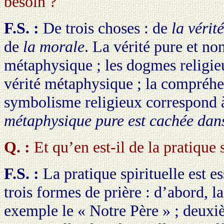
besoin ?
F.S. :
De trois choses : de
la vérité
de
la morale
. La vérité pure et no
métaphysique ; les dogmes religie
vérité métaphysique ; la compréh
symbolisme religieux correspond
métaphysique pure est cachée dans
Q. :
Et qu’en est-il de la pratique s
F.S. :
La pratique spirituelle est e
trois formes de prière : d’abord, l
exemple le « Notre Père » ; deuxi