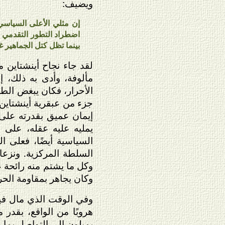
ويضيف:
إن مثلي الأعلى السياسي
اضطراد التطور التقدمي ا
بينما تظل كتل الجماهير غ
لقد جاء نجاح أينشتاين م
مألوفة، وأدى به ذلك، إ
الأحرار، فكان يبغض الط
جزء من عبقرية أينشتاين
إيمان عميق بقدرته على 
يمليه عليه عقله، على
السياسية أيضًا، فعلى ال
السلطة المركزية. ونزعات
وكل ما يشتم منه رائحة ع
وكان يجاهر بمقاومة الح
وفي الوقت الذي مال فيه 
هروبًا من الواقع، بقدر 
يميلون إلى التواصل بما 