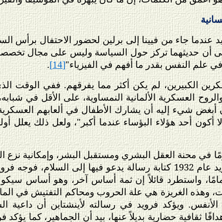
سانية
لى أن حديثهما تركز حول السياسة وليس على مجال تخصصهما
م في علم النفس بقدر ما أفهم في الفيزياء"
.
[14]
فكرين الكبيرين، لم يكن أكثر مما يفرقهم. ففي الوقت الذ
، والروح العسكرية الألمانية النمساوية، على الأقل في شباب
 أبغض شيء إليه أن يشارك الأطفال في ألعابهم العسكرية
و ألا أكون أحد هؤلاء البؤساء عندما أكبر"، ولعل ذلك يعلل 
مًا في محنة العقل البشري ومستقبل البشر، وإمكانية نزع ال
التمس أينشتاين من فرويد عام 1932 كتابة رسالة يدعو فيها إلى ال
ا تمامًا، واستطرد قائلاً إن ثمة أساس آخر، وهو أساس سي
موت، وهذه الغريزة هي علة الحروب ومحاكم التفتيش في ال
ق الأنفس. ويؤكد فرويد في رسالته لأينشتاين أن داعية ا
افًا ثقافية حضارية بديلاً عنها، بيد أن الجماهير، كما يؤكد 