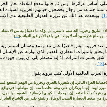
لى أساس غرائزها، ومن ثم فإنها تندفع لملاقاة تجار ال
ن تنشأ جماعة من رجال يخضعون حياتهم الغريزية لسيادة ال
. ويتحدث بعد ذلك عن غريزة العدوان الطبيعية لدى الإنسا
التاريخ وخبرتنا الخاصة، لا تنفي، بل تؤكد ما ذهبنا إليه من الاعتقاد 
، أو يصلح قدره، بيد أنه لا يجلب في واقع الأمر غير النوائب
.
[17]
عند فرويد، ليس قاصرًا على نبذ وقمع وضمان استمرارية ك
ا يتعلق بالميراث الفطري القديم الذي توارثه عن الإنسان ال
شق بعشرات المرات، إذ إنه مضطر إلى أن يوزع جهوده ما ب
ة
.
[18]
تنا العزاء التالي: إن شعورنا بالخزي وتحررنا من الوهم المفجع فيما 
 مبرر لهما، إنهما يرتكزان على وهم تخلصنا منه. إن مواطنينا في واقع
 رفيع كما كنا نعتقد. إن الوحدات الكبرى للإنسانية، الشعوب والدول، ق
رة من ضغط الحضارة الشديد الوطأة، والتمتع بقدر من الإشباع العابر لغ