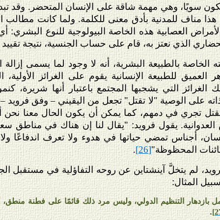
ن سويًا، وهي مهمة شاقة على الإنسان المتحضر. وقد تبدو
 هذا مناف للمدنية بأدق معنى للكلمة. ولما كانت مطالب المد
لأمراض العصابية هذه الخاصة البيولوجية للنوع البشري: أي
الحضاري الذي نعتز به، قام على حساب الجنسية، نتيجة تقييد 
الخاصة بالطبيعة البشرية، أنه لا وجود لما يسمى إزالة ا
ر العميق للطبيعة الإنسانية يقوم على الغرائز الأولية
الغرائز التي يشجبها المجتمع باعتبار أنها شريرة، كنموذ
 ذاته على الوصية "لا تقتل" تجعل من اليقيني – وفق فرويد – 
لقتل تجري في دمهم، كما يمكن أن يكون الحال معنا نحن أن
لعدوانية. يقول فرويد: "يقال لنا إن هناك في مناطق سع
سان، أجناس تمضي حياتها في هدوء ولا تعرف اندفاعًا ولا 
ائنات المحظوظة"
.
[26]
د، لم يتخلَّ آينشتاين عن روحه التفاؤلية في مستقبل الجنس
سبيل المثال:
مل بازدهار التنظيم الدولي، وليس مرد ذلك قائمًا على فطنة منطق، 
.