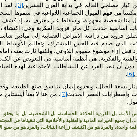
 من كبار مصلحي العالم في بداية القرن العشرين
. لقد 
[3]
ومكنتنا من فهم الميول الجماعية اللاواعية في سموها السح
ل منا شخصية مجهولة، وإسقاط غير معترف به، إذ كشف الجا
فات أساسية حددت كل مآثر فرويد الفكرية وهي: اكتشاف 
انطلق فرويد من دراسة الأمراض العصابية إلى ميادين شاسعة
ت الذي صدم فيه الحس المشترك، وتعاليم الأوساط العلم
ة رد فعل إزاء موضوع مفهوم اللاوعي، ولكنها ثارت بعنف أما
والفنية والفكرية، هي أنظمة أساسية في التعويض عن الكب
دون أن تبعد الفرد عن النشاطات الاجتماعية لهذه الحياة.
ن
.
[6]
متاز بسعة الخيال، ويحدوه إيمان بتناسق صنع الطبيعة، وقصت
ات واضطرابات العصر الحديث
. من هنا لا يفتأ أينشتاين
[7]
قول:
س الأمة، بل الفردية الخلاقة الحساسة، بل الشخصية، بل ما يحقق الأم
. إن جميع الخيرات المادية والعقلية والأخلاقية التي تلقيناها في المجت
فعة واحدة، والفرد هو من اكتشف زراعة النباتات، والفرد هو من صنع الآل