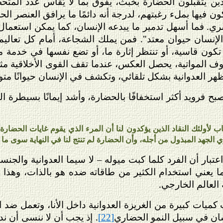
ين يتقبلون الحضارة بخبث، يفوق بما لا يُقاس عدد المتح
ون فيها بملء رغبتهم، لدرجة أنه دائمًا ما يرافق العنصر
 فما أسهل تدمير ما يبدعه الإنسان، كما يمكن استعمال ال
الإنسان حيوان معتد". فمن يملك الشجاعة، أمام كل تعاليم ا
 تكون قاسية، أو تنتظر إثارة ما، أو تضع نفسها في خدمة 
 المواتية، يحصل العكس، عندما تقف القوى الأخلاقية مثلا
هر العدوانية بشكل تلقائي، وتكشف في الإنسان حيوانًا متوح
بح فرويد أكثر استخفافًا بالحضارة، وأشد إيمانًا بسيطرة ا
ب لأولئك النقاد الذين يؤكدون لنا أن المرء الذي يقوم غايات الحضارة 
لجهد المبذول من أجله، وأن الحضارة لم تنتج لنا في النهاية سوى ما ل
تبار أن الفرد كلما كبت ميوله – لا سيما العدوانية والجنس
ا يعني استخدام الكثير من طاقاته ضده هو بالذات، وهذا 
العالم الخارجي.
ثبت كميات كبيرة من الغريزة العدوانية داخل الأنا، وتعمل ض
نسان في سبيل النمو الحضاري
. إذ يجب أن لا ننسى أن ند
[22]