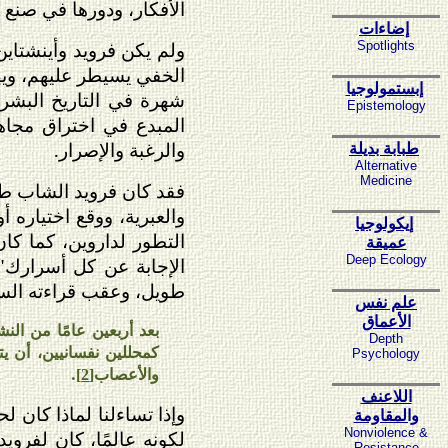
الأفكار، ودورها في صنع 
إضاءات
ولم يكن فرويد وأينشتاين 
Spotlights
الخفي يسيطر عليهم، ويهي
إبستمولوجيا
شهرة في التاريخ البشري.
Epistemology
المبدع في اختراق مجاهي
والرغبة والإصرار.
طبابة بديلة
Alternative
Medicine
فقد كان فرويد الشاب طالبً
والعبرية، ووقع اختياره أ
إيكولوجيا
التطور لداروين، كما كا
عميقة
Deep Ecology
الإجابة عن كل أسرارك"
طويل، وعقب قراءته السال
علم نفس
الأعماق
بعد أربعين عامًا من ال
Depth
كمحللين نفسانيين، أن يت
Psychology
والأعصاب
.
[2]
اللاعنف
وإذا تساءلنا لماذا كان 
والمقاومة
Nonviolence &
لكونه عالمًا، كان لفروي
Resistance