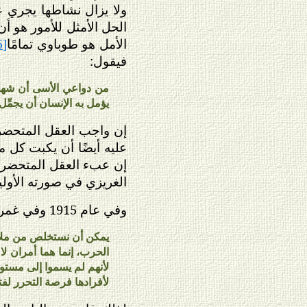
ولا يزال نشاطها يجري ع
الحل الأمثل للأمور هو أ
الأمل هو طوباوي تمامًا
[16]
فيقول:
من دواعي الأسى أن شهادة 
يؤمل به الإنسان أن يجمِّل
إن واجب العقل المتحضر 
عليه أيضًا أن يكبت كل م
إن عبء العقل المتحضر أ
الغريزي في صورته الأولي
وفي عام 1915 وفي غمرة الحرب العالمية الأولى كتب فرويد يقول:
يمكن أن نستخلص من ملاحظا
الحرب، إنما هما أمران لا
لأنهم لم يسموا إلى مستوى
لأفرادها فرصة التحرر لفت