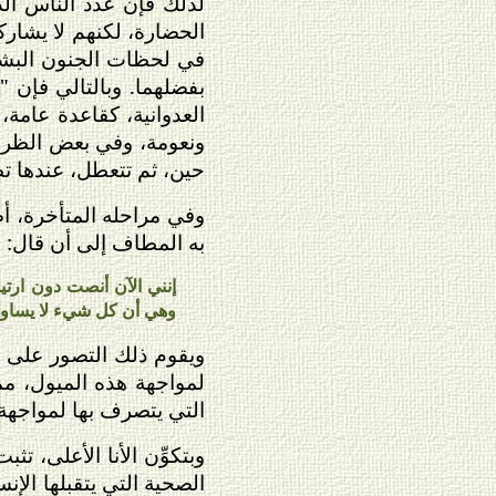
لذلك فإن عدد الناس الذ
الحضارة، لكنهم لا يشارك
في لحظات الجنون البشري.
بفضلهما. وبالتالي فإن "
العدوانية، كقاعدة عامة،
ونعومة، وفي بعض الظروف
حين، ثم تتعطل، عندها تظ
وفي مراحله المتأخرة، أص
به المطاف إلى أن قال:
إنني الآن أنصت دون ارتيا
وهي أن كل شيء لا يساوي ا
ويقوم ذلك التصور على اع
لمواجهة هذه الميول، مم
التي يتصرف بها لمواجهة 
وبتكوِّن الأنا الأعلى، ت
الصحية التي يتقبلها الإ