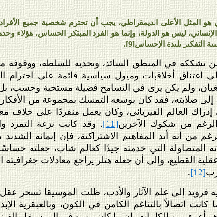
 هو المثل الأعلى الديمقراطي، يجب أن تحترم شخصية جميع الأفراد، 
لإنساني، ليس هو الدولة، وإنما هو الفرد المبتكر الحساس. هؤلاء وحده
بية التفكير بليدة الإحساس
.
[9]
ن تشككه في المنطق السائد، وتحديه للسلطة، ووقوفه مذهولا
لى اعتناق أخلاقيات وميول سياسية قائمة على احترام ال
غيان، ولم يكن يرى في التسامح فضيلة مستحبة وحسب، بل ش
 إلى صلابته، فقد كان بوسعه التمسك بمجموعة من الأفكار
إدراك العالم الفيزيائي، وكان يعمل منفردًا على خلاف مع
 الرغم من شكوك الآخرين
. وقد كانت نزعة التمرد 
[11]
رغم من أنه أيد المفاهيم الاشتراكية، فإن إيمانه الشديد 
ه المتطاولة التي خدمته جيدًا كعالم شاب، جعلته حساسًا 
قلية القطيع، وإلى أن جعله هتلر يراجع معادلات جغرافيته
رب
.
[12]
فرويد إلى علم الآثار والأدب، ظلت الموسيقا تسحر عقل أي
ما كانت اتصالاً بالتناغم الكامن في الكون، وبالعبقرية الإ
هو أعمق من الكلمات، إن ما كان يبهره في الموسيقا والفيزي