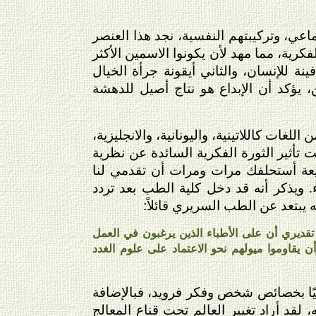
ماعي، وتركيبتهم النفسية، نجد هذا العنصر
رية، مما مهد لأن يكونوا الاسمين الأكثر
نة للإنسان، والثاني أيقونة جرأة الخيال
، يؤكد أن الإبداع هو نتاج أصيل للدهشة
للغات كاللاتينية، واليونانية، والانجليزية،
ت تأثير الثورة الفكرية السائدة عن نظرية
طبيعة أستحلفك مرات ومرات أن تقدمي لنا
. ويذكر أنه قد دخل كلية الطب بعد تردد
 يبتعد عن الطب السريري قائلاً:
تقديري أن على الأطباء الذين يرغبون في العمل
ن يقاوموا ميولهم نحو الاعتماد على علوم الغدد
جزئيًا بخصائص شخص وفكر فرويد، فبالإضافة
لقد أراد تغيير العالم تحت قناع المعالج