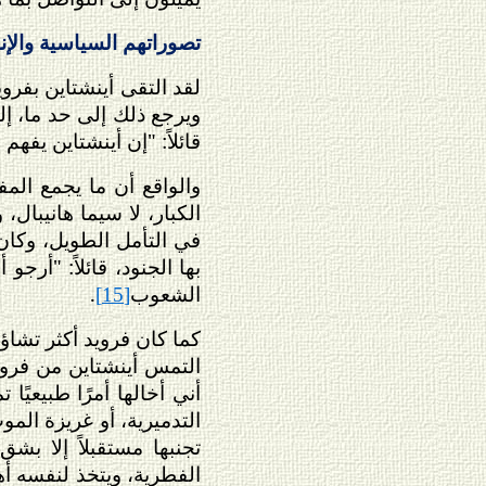
تصوراتهم السياسية والإن
ويرجع ذلك إلى حد ما، إ
قائلاً: "إن أينشتاين يفه
والواقع أن ما يجمع الم
الكبار، لا سيما هانيبال
في التأمل الطويل، وكان
بها الجنود، قائلاً: "أرج
الشعوب
.
[15]
كما كان فرويد أكثر تشاؤ
أني أخالها أمرًا طبيعيً
التدميرية، أو غريزة ال
تجنبها مستقبلاً إلا بش
الفطرية، ويتخذ لنفسه أهد