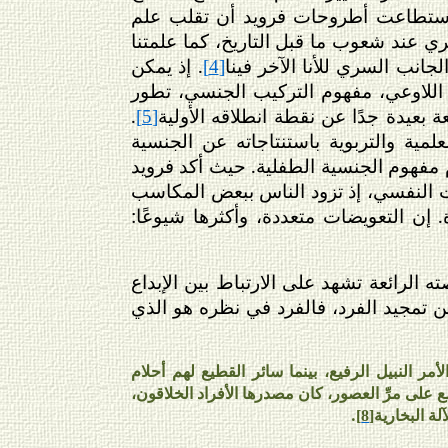
استطاعت أطروحات فرويد أن تقلب علم
ري عند شعوب ما قبل التاريخ، كما علمتنا
نب السري للأنا الآخر فينا
. إذ يمكن
[4]
اللاوعي، مفهوم التركيب الجنسي، تطور
 بعيدة جدًا عن نقطة انطلاقه الأولية
.
[5]
ية والتربوية باستنتاجاته عن الجنسية
م مفهوم الجنسية الطفلية. حيث أكد فرويد
ت النفسي، إذ تزود الناس ببعض المكاسب
 إن التعويضات متعددة، وأكثرها شيوعًا:
ه الرائعة تشهد على الارتباط بين الإبداع
 من تمجيد الفرد، فالفرد في نظره هو الذي
ر النبيل الرفيع، بينما سائر القطيع لهم أحلام
مع على مرِّ العصور، كان مصدرها الأفراد الخلاقون،
ة البخارية
.
[8]