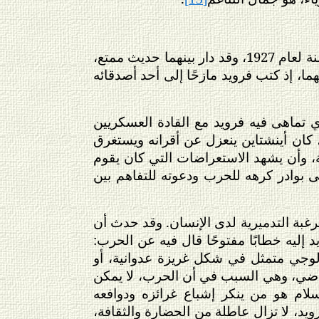
لقد التقى أينشتاين بفرويد عندما جاء من فيينا إلى برلين لحضور الاحتفال برأس السنة لعام 1927، وقد دار بينهما حديث ممتع،
، إذ كتب فرويد مازحًا إلى أحد أصدقائه
ي تماهى فيه فرويد مع القادة العسكريين
ه، كان أينشتاين ينعزل عن أقرانه ويستغرق
، وأن يشهد الاستعراضات التي كان يقوم
أولى بوادر كرهه للحرب ودعوته للتفاهم بين
رغبة التدميرية لدى الإنسان. وقد حدث أن
سلام، فوجه فرويد إليه خطابًا مفتوحًا قال فيه عن الحرب:
كولوجي متمثل في شكل غريزة عدوانية، أو
ماضي، وهي السبب في أن الحرب، لا يمكن
لسلام هو من ينكر إشباع غرائزه ودوافعه
فرويد، لا تزال عاطلة من الحضارة والثقافة،