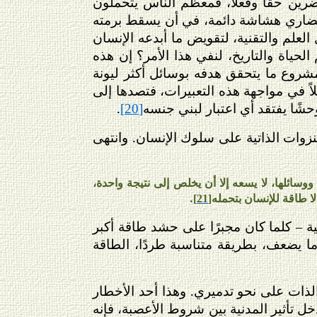
ضرين حقًا وفعلاً، فمعظم الناس يتحملون
 الحضاري هشاشة دائمة، في أن يسقط برمته
علم والتقنية، لتقويض ما أبدعه الإنسان
لحياة والتاريخ، لنفي هذا الأمر؟ إن هذه
مشروع ما يتحقق هدفه بوسائل أكثر ليونة
ً في مواجهة هذه التعبيرات، فتصدها إلى
شًا يفتقد أي اعتبار لبني جنسه
.
[20]
لنزوات الذاتية على سلوك الإنسان. وانتهى
ووسائلها، لا يسعه إلا أن يخلص إلى نتيجة واحدة،
ا طاقة للإنسان بتحمله
.
[21]
ية – كلما كان مجبرًا على حشد طاقة أكبر
ما يضعف، بطريقة متناسبة طردًا، الطاقة
د الذات على نحو تدميري. وهذا أحد الأخطار
خل تأثير المدنية بين شروط الأعصبة، فإنه