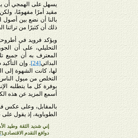
يسهل على الهمجي أن يكو
مقيد أمرًا مفهومًا، ولكن
بالنا أن نضع بين أصول ا
ذلك أن كثيرًا من تراثنا 
ويؤكد فرويد في أطروحته 
التحليلي، على أن الجوه
المعترف به أن جميع تلك 
البدائي
. وإن التأكيد
[24]
لها، كانت الشهوة إلى ا
التخلص من ميول الناس ا
بوفرة كل ما يتطلبه الإن
أسمع المزيد عن هذه الك
بالمقابل، وعلى عكس فروي
الطوباوية، إذ يقول على 
إني شديد الثقة وطيد الأ
دوافع التقدم الاقتصادي
[27]