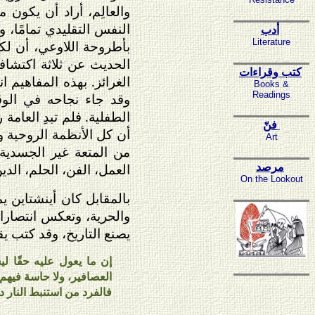
والعالِم، أراد أن يكون
النفس التقليدي تمامًا، 
أدب
Literature
بأطروحة اللاوعي، أن لك
الحديث عن ثلاثة اكتشا
كتب وقراءات
الغرائز. بهذه المفاهيم 
Books &
Readings
وقد جاء نجاحه في الوق
الطفلية. فلم تبدِ العام
فنّ
أن كل الأنظمة الروحية 
Art
من المتعة غير الجسدية 
العمل، الفن، الحلم، الدي
مرصد
On the Lookout
بالمقابل كان أينشتاين ي
والحرية، وتعكس انتصار
يصنع التاريخ، وقد كتب ي
إن ما يعول عليه حقًا لي
العصافير، ولا حاسة فيهم..
فالفرد من استنبط النار د