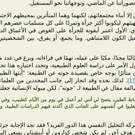
تصوراتنا عن الماضي، وتوجهاتنا نحو المستقبل.
إلا أبناء مجتمعاتهم، لكنهما وهما المتأثرين بمحيطهم الاجت
ئهم ليكونوا أكثر جرأة وتمردًا على كل مسلمات عصرهم الفك
 الأول اعتبر أيقونة للجرأة على الغوص في الأعماق الدفي
ل الكون اللامتناهي. وما يجمع، أو يفرق، بين الشخصيتين
ا مجدًا، مكبًا على عمله، نهمًا في قراءاته، وبرع في عدد من ا
ول الأمر على دراسة العلوم الطبيعية، وتحدد اختياره هذا تح
ن متأثرًا بوجه خاص بقصيدة جوته عن الطبيعة: "أيتها ال
. لذلك نجده وقد انحاز إلى جانب المجددين من العلماء
[1]
فة مقال عن الطبيعة لـ "جوته"، لكن ميوله الإنسانية جعلته
نشاط الطبي، يتضح لي أنني لم أعمل في يوم من الأيام كطبيب، وفي 
غلبوا في أنفسهم على الجانب الذي أكدته فيهم الدراسات الطبية، وأ
لحركة التحليل النفسي هذا الدور الفريد؟ فقد نجد الإجابة 
د هدف آخر، لم يكن شخص كداروين أو أينشتاين يسعى إليه، 