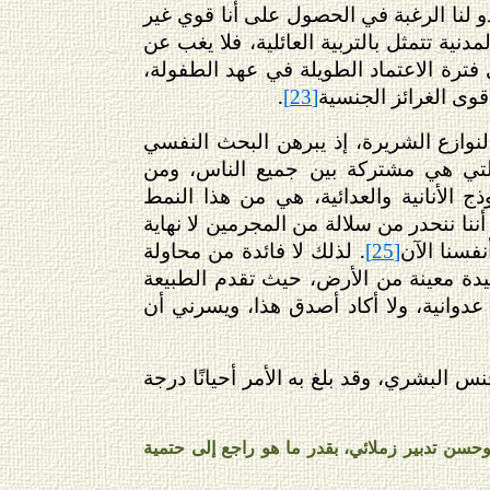
 لنا الرغبة في الحصول على أنا قوي غير
نية تتمثل بالتربية العائلية، فلا يغب عن
 فترة الاعتماد الطويلة في عهد الطفولة،
قوى الغرائز الجنسية
.
[23]
لنوازع الشريرة، إذ يبرهن البحث النفسي
، التي هي مشتركة بين جميع الناس، ومن
ج الأنانية والعدائية، هي من هذا النمط
أننا ننحدر من سلالة من المجرمين لا نهاية
فسنا الآن
. لذلك لا فائدة من محاولة
[25]
يدة معينة من الأرض، حيث تقدم الطبيعة
عدوانية، ولا أكاد أصدق هذا، ويسرني أن
 البشري، وقد بلغ به الأمر أحيانًا درجة
وحسن تدبير زملائي، بقدر ما هو راجع إلى حتمية