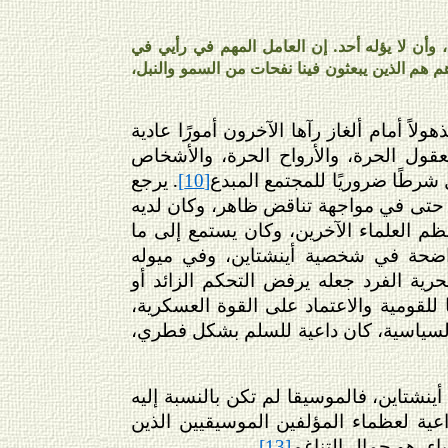
وأن لا يؤله أحد. إن العامل المهم في رأيي في
م هم الذين يبعثون فينا نفحات من السمو والنبل،
ً أمام ألغاز رآها الآخرون أمورًا عادية
عقول الحرة، والأرواح الحرة، والأشخاص
رطًا ضروريًا للمجتمع المبدع
. يرجع
[10]
 حتى في مواجهة تناقض ظاهر، وكان لديه
ظم العلماء الآخرين، وكان يستمع إلى ما
واضحة في شخصية أينشتاين، وفي ميوله
بحرية الفرد جعله يرفض التحكم الزائد أو
للقومية والاعتماد على القوة العسكرية،
 السياسية، كان داعية للسلم بشكل فطري،
نشتاين، فالموسيقا لم تكن بالنسبة إليه
بداعية لعظماء المؤلفين الموسيقيين الذين
اء، هو جمال التناغم
.
[13]