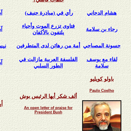
هشام الدجاني
رأي في (مبادرة جنيف)
آذا
فتاوى تزرع الموت وأحياء
رجاء بن سلامة
آذا
يلتفون بالأكفان
حسونة المصباحي
أمة من رهائن لدى المتطرفين
نيسا
لقاء مع يوسف
الفلسفة العربية مازالت في
آذا
سلامة
الطور السلبي
باولو كويليو
Paulo Coelho
ألف شكر أيها الرئيس بوش
أيا
An open letter of praise for
President Bush