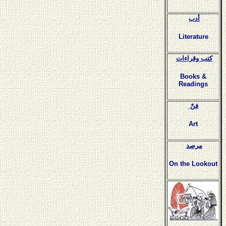
أدب
Literature
كتب وقراءات
Books &
Readings
فنّ
Art
مرصد
On the Lookout