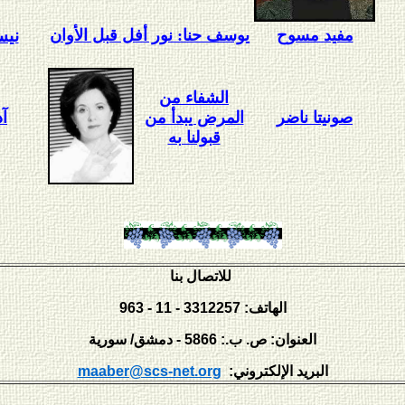
مفيد مسوح
يوسف حنا: نور أفل قبل الأوان
نيسا
الشفاء من
صونيتا ناضر
المرض يبدأ من
آذا
قبولنا به
للاتصال بنا
الهاتف: 3312257 - 11 - 963
العنوان: ص. ب.: 5866 - دمشق/ سورية
:البريد الإلكتروني
maaber@scs-net.org