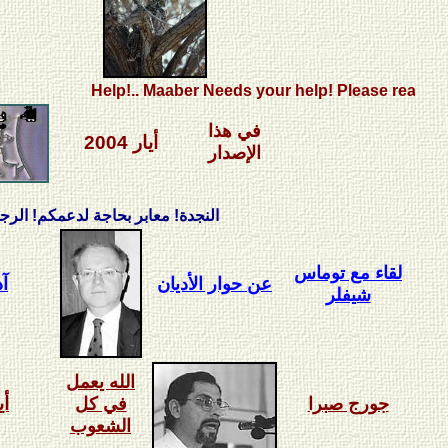
Help!.. Maaber Needs your help! Please read our call..
في هذا
أيار 2004
الإصدار
النجدة! معابر بحاجة لدعمكم! الرجاء قراءة ن
لقاء مع توماس
عن حوار الأديان
آذا
شيفلر
الله يعمل
أيا
جورج صبرا
في كل
الشعوب