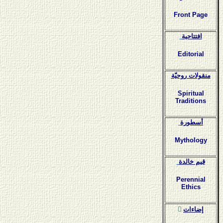
Front Page
افتتاحية
Editorial
منقولات روحيّة
Spiritual
Traditions
أسطورة
Mythology
قيم خالدة
Perennial
Ethics
ٍإضاءات