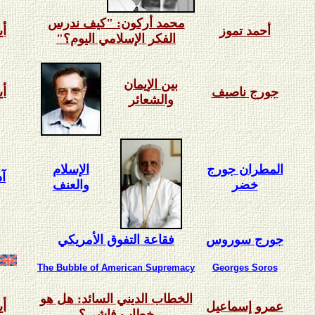
محمد أركون: "كيف ندرس
أيا
أحمد تموز
الفكر الإسلامي اليوم؟"
بين الإيمان
أيا
جورج ناصيف
والشعائر
المطران جورج
الإسلام
آذا
خضر
والعنف
جورج سوروس
فقاعة التفوق الأمريكي
The Bubble of American Supremacy
Georges Soros
الخطاب الديني السائد: هل هو
أيا
عمرو إسماعيل
خطاب فاشي؟