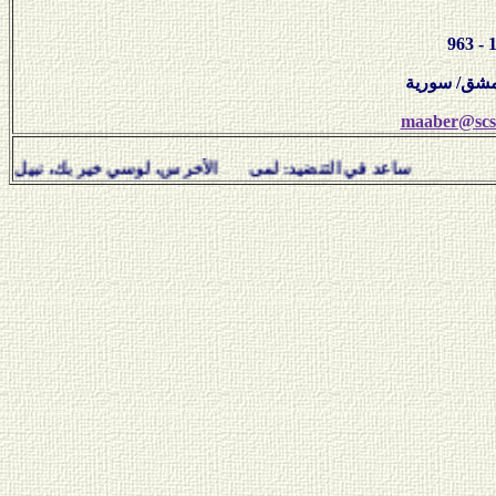
maaber@scs-
في التنضيد: لمى الأخرس، لوسي خير بك، نبيل سلامة، هفال يوس