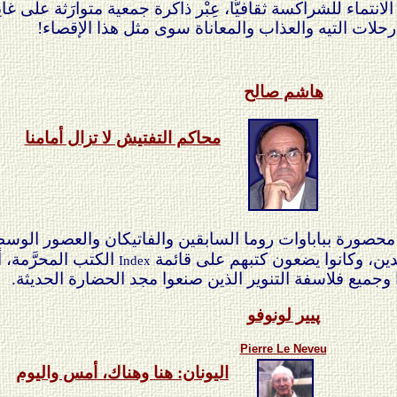
لانتماء للشراكسة ثقافيًّا، عِبْر ذاكرة جمعية متوارَثة على غ
ات التيه والعذاب والمعاناة سوى مثل هذا الإقصاء!
هاشم صالح
محاكم التفتيش لا تزال أمامنا
حصورة بباباوات روما السابقين والفاتيكان والعصور الوس
لدين، وكانوا يضعون كتبهم على قائمة
الكتب المحرَّمة، أ
Index
 وجميع فلاسفة التنوير الذين صنعوا مجد الحضارة الحديثة.
پيير لونوفو
Pierre Le Neveu
اليونان: هنا وهناك، أمس واليوم