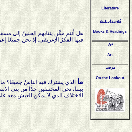
Literature
كتب وقراءات
Books & Readings
هل أنتم ممَّن ينتابهم الحنينُ إلى 
فيها الفكرُ الإغريقي. إذ نحن جميعًا إ
فنّ
Art
مرصد
On the Lookout
ما
الذي يشترك فيه الناسُ جميعًا؟ ما هي
بيننا، نحن المختلفين جدًّا من بني ا
الاختلاف الذي لا يمكن العيش معه ع