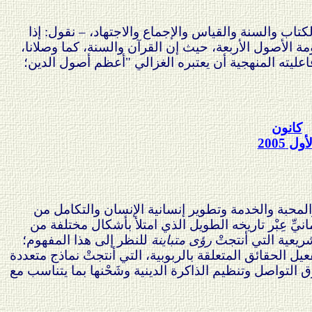
لكتاب والسنة والقياس والإجماع والاجتهاد، – نقول: إذا
ة الأصول الأربعة، حيث إن القرآن والسنة، كما وصلانا،
 فاعليته المنهجية أن يعتبره الغزالي "أعظم أصول الدين؛
كانون
لأول
2005
المحبة والخدمة وتطوير إنسانية الإنسان والتكامل من
يِّ عِبْر تاريخه الطويل الذي امتلأ بأشكال مختلفة من
ريعية التي أنتجتْ
رؤى متباينة
للنظر إلى هذا المفهوم؛
عيل الحقائق المتعلقة بالربوبية، التي أنتجتْ نماذج متعددة
 التواصل وتنظيم الذاكرة الدينية وشَحْنها بما يتناسب مع