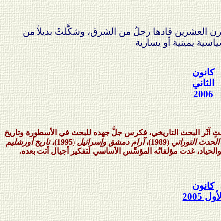
رن العشرين قادها رجلٌ من الشرق، وشكَّلتْ بديلاً من
كانون
الثاني
2006
حثٍ آثَر البحث التاريخي، فكرس جلَّ جهده للبحث في الأسطورة وتاريخ
الحدث التوراتي
(1989)،
آرام دمشق وإسرائيل
(1995)،
تاريخ أورشليم
كانون
لأول
2005