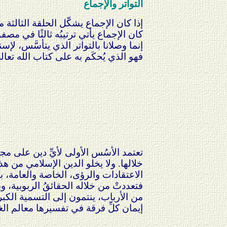
التواتر والإجماع
إذا كان الإجماع يشك
ل الحلقة الثالثة م
كان الإجماع يأتي ترتيبُه ثالثًا في مص
إنما وصلانا بالتواتر الذي يتأسَّس، ل
فهو الذي يُحكَم به على كتاب الله تعا
تعتمد الأسُس الأولى لأيِّ دين على مج
خلالها. ولا يخلو الدين الإسلامي من ه
الاعتقادات والرؤى، الخاصة والعام
فتعددتْ من خلاله الحقائقُ الربوبية، و
من الأرباب، ينتمون إلى التسمية الكبر
إيمان كلِّ فرقة في تفسيرها معالم الغ