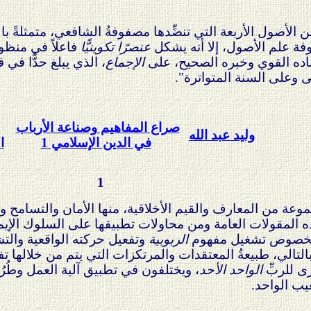
ن الأصول الأربعة التي تنضِّدها مصفوفةُ الشافعي، متمثلةً با
فوفة علم الأصول، إلا أنه يشكل
عنصرًا تكوينيًّا
فاعلاً في منظوم
إسناده القوي وخبره الصحيح، على
الإجماع
، الذي يبلغ حدًّا في
لى وعلى السنة المتواترة".
صراع المفاهيم وصناعة الأرباب
وليد عبد الله
في الدين الإسلامي 1
ا
1
موعة من المعارف والقيم الأخلاقية، منها الأمان والتسامح و
ذه المقولات العامة ومن محاولات تطبيقها على السلوك الإيمان
ة، بخصوص تشغيل مفهوم
الربوبية
وتفعيل حركته الواقعية والتش
بالتالي، طبيعةُ المعتقدات والمرتكزات التي يتم من خلالها تف
ى للربِّ
الواحد الأحد
، ويختلفون في تطبيق آلية العمل وطُرُق
يب الواحد.