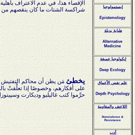
الإقصاء هذا، في عدم الاعتراف بأهلية ا
إبستمولوجيا
شراكسة الشتات ما كان ينقصهم من رحل
Epistemology
طبابة بديلة
Alternative
Medicine
إيكولوجيا عميقة
Deep Ecology
يخطئ
مَن يظن أن محاكم التفتيش م
علم نفس الأعماق
على أفكارهم، وخصوصًا إذا تعلَّقتْ با
Depth Psychology
حرَّموا كتب غاليليو وديكارت وسپينوزا
اللاعنف والمقاومة
Nonviolence &
Resistance
أدب