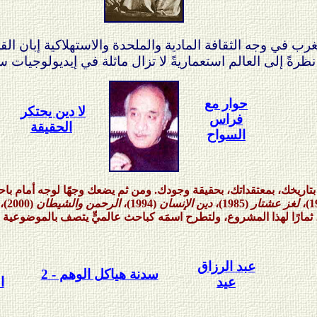
ب في وجه الثقافة المادية والملحدة والاستهلاكية إبان الق
حوار مع
لا دين يحتكر
فراس
الحقيقة
السواح
ق بتاريخك، بمعتقداتك، بحقيقة وجودك. ومن ثم يضعك وجهًا لوجه أمام با
لغز عشتار
(1985)،
دين الإنسان
(1994)،
الرحمن والشيطان
(2000)،
عبد الرزاق
سدنة هياكل الوهم - 2
عيد
ا