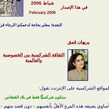
شباط
2006
في هذا الإصدار
February
200
6
النجدة! معابر بحاجة لدعمكم! الرجاء قراءة ندائنا
پريهان قمق
الثقافة الشركسية بين الخصوصية
والعالمية
د المواقع الشركسية على الإنترنت
تقول:
ستكون شركسيًّا فقط في بلاد القفقاس
دٌ مأساوي يضيفه هذه المرة الأهلُ بأنفسهم – دون قصد منه