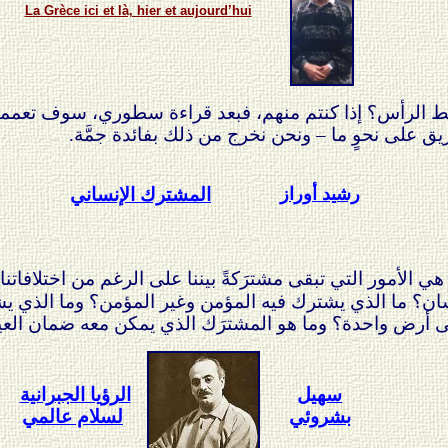
La Grèce ici et là, hier et aujourd’hui
مسقط الرأس؟ إذا كنتم منهم، فبعد قراءة سطوري، سوف تعممو
غريق على نحوٍ ما – ونحن نخرج من ذلك بفائدة جمَّة.
رشيد أوراز
المشترك الإنساني
 الأمور التي تبقى مشترَكةً بيننا على الرغم من اختلافاتنا ك
لإنسان؟ ما الذي يشترك فيه المؤمن وغير المؤمن؟ وما الذي
لى أرض واحدة؟ وما هو المشترَك الذي يمكن معه ضمان الع
سهيل
الرؤيا الجبرانية
بشروئي
لسلام عالمي