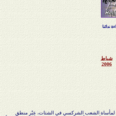
شباط
2006
م – لمأساة الشعب الشركسي في الشتات، عِبْر منطق