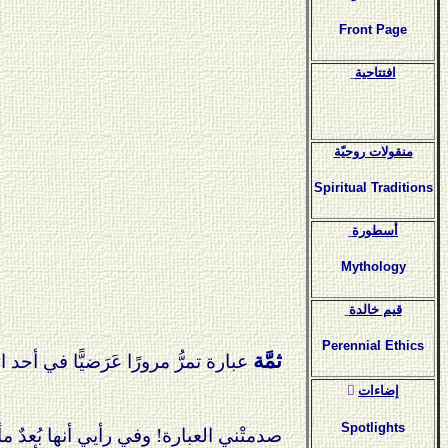
Front Page
افتتاحية
منقولات روحيّة
Spiritual Traditions
أسطورة
Mythology
قيم خالدة
Perennial Ethics
ثمَّة
عبارة تمرُّ مرورًا عَرَضيًّا في أح
ٍإضاءات
Spotlights
صدمتْني العبارة! وفي رأيي أنها بُع