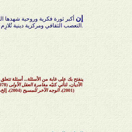
إن
أكبر ثورة فكرية وروحية شهدها الغر
التعصب الثقافي ومركزية دينية تُلازِم نظرةً إلى العالم استعماريةً لا تزال ماثلة في إيديولوجيات سياسية يمينية أو يسارية.
ينفتح بك على غابة من الأسئلة... أسئلة تتعل
الأديان، لتأتي كتبُه
مغامرة العقل الأولى
(1978)،
(2001)،
الوجه الآخر للمسيح
(2004)، إلخ، ثمارًا لهذا المشروع، ولتطرح اسمَه كباحث عالميٍّ يتصف بالموضوعية والحياد، غدت مؤلفاتُه المؤسِّس الأساسي لتفكير أجيال أتت بعده.