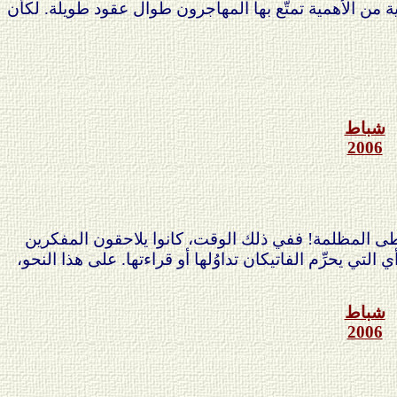
اية من الأهمية تمتَّع بها المهاجرون طوال عقود طويلة. لكأن
شباط
2006
طى المظلمة! ففي ذلك الوقت، كانوا يلاحقون المفكرين
ي التي يحرِّم الفاتيكان تداوُلها أو قراءتها. على هذا النحو،
شباط
2006