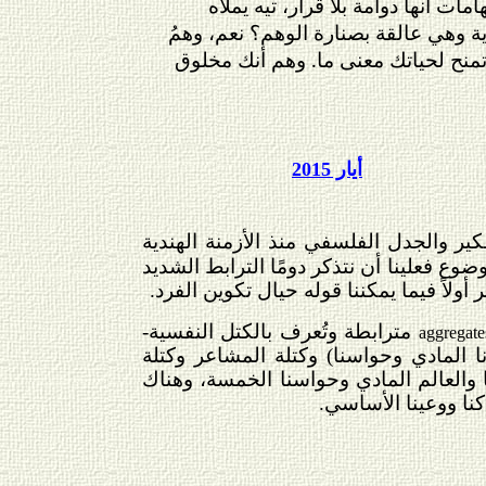
ات أنها دوامة بلا قرار، تيه يملأه
وهي عالقة بصنارة الوهم؟ نعم، وهمُ
 تمنح لحياتك معنى ما. وهم أنك مخلوق
أيار 2015
ير والجدل الفلسفي منذ الأزمنة الهندية
وع فعلينا أن نتذكر دومًا الترابط الشديد
ولاً فيما يمكننا قوله حيال تكوين الفرد.
مترابطة وتُعرف بالكتل النفسية-
aggregate
المادي وحواسنا) وكتلة المشاعر وكتلة
ا والعالم المادي وحواسنا الخمسة، وهناك
كنا ووعينا الأساسي.