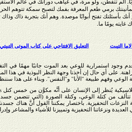
بًا. ألم تتفطن، ولو مرة، في غياهب دورانك في عالم الاستفهام
ينتك برمي طعم المعرفة بفمك لتصبح سمكة تتوهم الحرية 
 أنك بأسئلتك تفتح أبوابًا موصدة. وهم أنك بتجربة ذاك وذاك
ايته يومًا ما.
اما التيبت
التعليق الافتتاحي على كتاب الموتى التبيتي
م وجود استمرارية للوعي بعد الموت جانبًا مهمًا في التفك
هنة. على أي حال إن أخذنا وجهة النظر البوذية في هذا الموض
الوعي وفهم طبيعة "الأنا" و"النفس". وبناء على هذا سننظر أ
كلاسيكية يُنظر إلى الإنسان على أنَّه مكوَّن من خمس كتل
s
تألف من كتلة الوعي، وكتلة الصورة (التي تتضمن جسدنا 
 النزعات التحفيزية. باختصار يمكننا القول أنَّ هناك جسدن
عديدة ونزعاتنا التحفيزية وتمييزنا للأشياء والمشاعر وإدرا