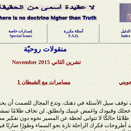
الدليل
أسئلة مكررة
إصدارات خاصة
Special Issues
F.A.Q.
Index
منقولات روحيّة
تشرين الثاني
2015
November
جويني
مسامرات مع الشيطان 1
 توقف سيل الأسئلة في ذهنك، وتدع المجال للصمت أن يحدثك
جلك وقيودك واغمض عينيك وانطلق. لن تخاف ظلامًا تمشيه 
ظلامًا حالكًا لا تتوانى لحظة عن المسير نحوه دون تفكير
د أطروحات فكرك الراحلة تارة نحو السماء وطورًا ضاربًا 