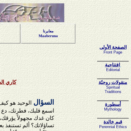
معابرنا
Maaberuna
الصفحة الأولى
Front Page
افتتاحية
Editorial
كاري ال
منقولات روحيّة
Spiritual
Traditions
السؤال
الوحيد هو كيف
أسطورة
اسمع قلبك، فطرتك، دع خ
Mythology
كان غدك مجهولاً يؤرقك، 
قيم خالدة
تساؤلاتك؟ ألم تستنفذ بع
Perennial Ethics