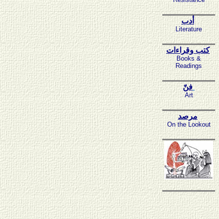
أدب
Literature
كتب وقراءات
Books &
Readings
فنّ
Art
مرصد
On the Lookout