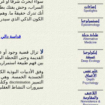
سواءً أبحرتَ شرقًا أو غر
السراب، وحش يفتك بطمأن
إضاءات
Spotlights
أنك تدرك حقيقةً ما. وهم
الكون الذكي الذي سيدرك غ
إبستمولوجيا
Epistemology
طبابة بديلة
قداسة دالي ل
Alternative
Medicine
لا
تزال قضية وجود أو عد
إيكولوجيا
عميقة
القديمة وحتى اللحظة الرا
Deep Ecology
بين فهم طبيعة استمرارية 
علم نفس
وفق الأدبيات البوذية ال
الأعماق
الجسدية الخمسة. وهي ت
Depth
التمييز
وكتلة
discrimination
Psychology
سيرورات النشاط العقلي ال
اللاعنف
والمقاومة
Nonviolence &
Resistance