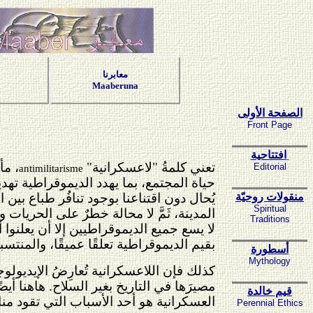
معابرنا
Maaberuna
الصفحة الأولى
Front Page
افتتاحية
تعني كلمةُ "لاعسكرانية"
، مأ
Editorial
antimilitarisme
حياة المجتمع، بما يهدد الديموقراطية تهدي
منقولات روحيّة
يُحال دون اقتناعنا بوجود تنافُر طباع ب
Spiritual
المدينة، ثَمَّ لا محالة خطرٌ على الحري
Traditions
لا يسع جميع الديموقراطيين إلا أن يعلنوا
بقيم الديموقراطية تعلقًا عميقًا، والمنت
أسطورة
Mythology
كذلك فإن اللاعسكرانية تُعارِضُ الإيديولو
مصيرَها في التاريخ بغير السلاح. هاهنا أي
قيم خالدة
العسكرانية هو أحد الأسباب التي تقود م
Perennial Ethics