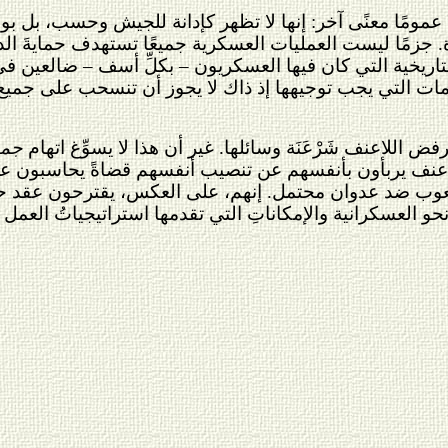
 عمومًا معنًى آخر: إنها لا تظهر كإدانة للجيش وحسب، بل بو
زمًا ليست العمليات العسكرية جميعًا تستهدف حمايةَ الديم
اريخية التي كان فيها العسكريون – بكلِّ أسف – ضالعين في
لاتهامات التي يجب توجيهها إذ ذاك لا يجوز أن تنسحب على جمي
ض اللاعنف شَرْعَنَة وسائلها. غير أن هذا لا يسوِّغ اتهام
جمي
لاعنف يربأون بأنفسهم عن تنصيب أنفسهم قضاةً يحاسبون على
وب ضد عدوان محتمل. إنهم، على العكس، يقترحون عقد حوار 
َ نحو العسكرانية والإمكاناتِ التي تقدمها استراتيجياتُ العمل 