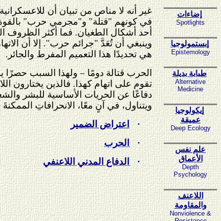
غير أنه لا مناص من تبيان أن للاعسكرانية
إضاءات
في كونهم "قتلة" و"مجرمي حرب" بالقوة. ج
Spotlights
أحد أشكال الطغيان. فما أكثر الظروف الت
وينبغي أن تُعَدَّ "جرائم حرب". إلا أن ا
إبستمولوجيا
Epistemology
هي تحديدًا هذا التعميم المفرط والجائر.
الحرب قتالة دومًا – ولهذا السبب حصرًا يرف
طبابة بديلة
Alternative
تقوم على اتهام كهذا. فالذين يختارون ال
Medicine
دفاعًا عن الحريات الأساسية للبشر والشع
ويتناول، في آنٍ معًا، الانحرافاتِ الممكنة
إيكولوجيا
عميقة
·
اعتراض الضمير
Deep Ecology
·
الحرب
علم نفس
الأعماق
·
الدفاع المدني اللاعنفي
Depth
Psychology
اللاعنف
والمقاومة
Nonviolence &
Resistance