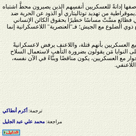
صفها إدانةً للعسكريين أنفسِهم الذين يصيرون محطَّ اشتباه
وقراطية من تهديد توتاليتاري أو الذود عن الحرية ضد
 فظائع مسَّتْ مساسًا خطيرًا بحقوق الكائن الإنساني
ع ذوي الضلوع مع الجيش؛ فـ"العنصرية" اللاعسكرانية إنما
ع
العسكريين بأنهم قتلة، واللاعنف يرفض لاعسكرانيةً
 النوايا مَن يقولون بضرورة التأهب لاستعمال السلاح
مع العسكريين، يكون مناقضًا وبنَّاءً في الآن نفسه،
اللاعنفي.
ترجمة:
أكرم أنطاكي
مراجعة:
محمد علي عبد الجليل