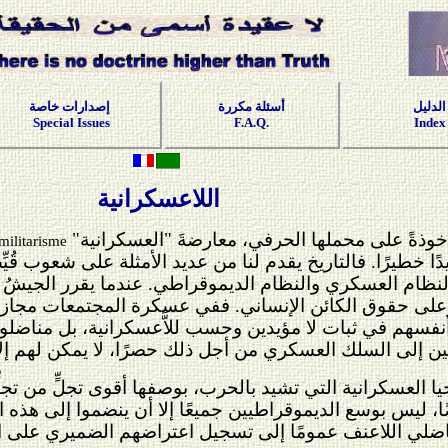
الدليل
أسئلة مكررة
إصدارات خاصة
Special Issues
F.A.Q.
Index
اللاعسكرانية
خوذةً على محملها الحرفي، معارضةَ "العسكرانية"
militarisme
دًا خطيرًا. فالتاريخ يقدم لنا من عديد الأمثلة على شعوب قُ
ين النظام العسكري والنظام الديموقراطي. عندما يقرر الجي
ات وعلى حقوق الكائن الإنساني. ففي عسكرة المجتمعات مجاز
 أنفسهم في ثبات لا مؤيدين وحسب للاَّعسكرانية، بل مناضلون 
سبين إلى السلك العسكري من أجل ذلك حصرًا، لا يمكن لهم إلا
جيا العسكرانية التي تشيد بالحرب، بوصفها أقوى تجلٍّ من تجلّ
ضًا، ليس بوسع الديموقراطيين جميعًا إلا أن ينضموا إلى هذه
ناضلي اللاعنف عمومًا إلى تسجيل اعتراضهم الضميري على 