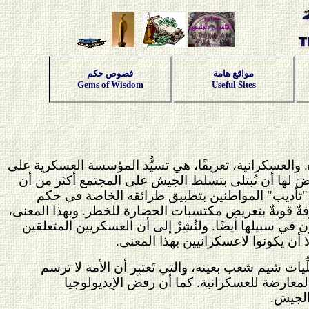
مواقع هامة
فصوص حكم
Gems of Wisdom
Useful Sites
. والعسكرانية، تعريفًا، هي تسيُّد المؤسسة العسكرية على
يِّضَ لها أن تُبتلى بتسلط الجيش على المجتمع أكثر من أن
شُ "تأديب" المواطنين بتطبيق طرائقه الخاصة في حكم
فةٌ قويةٌ بتعريض مكتسبات الحضارة للخطر. وبهذا المعنى،
في سبيلها أيضًا. ولنُشِرْ إلى أن العسكريين المتعلقين
 أن يكونوا لاعسكرانيين بهذا المعنى.
ِيات شيم شعب بعينه، والتي تَعتبِر أن الأمة لا ترسم
 المعارضة للعسكرانية. كما أن رفض الإيديولوجيا
الجيش.