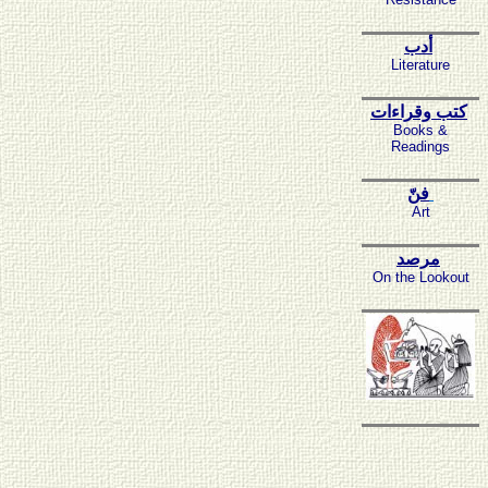
أدب
Literature
كتب وقراءات
Books &
Readings
فنّ
Art
مرصد
On the Lookout