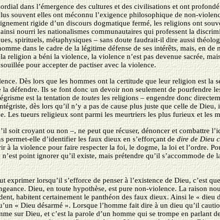
imordial dans l’émergence des cultures et des civilisations et ont profo
 plus souvent elles ont méconnu l’exigence philosophique de non-violence
seignement rigide d’un discours dogmatique fermé, les religions ont souv
 ainsi nourri les nationalismes communautaires qui professent la discrimi
ques, spirituels, métaphysiques – sans doute faudrait-il dire aussi théol
l’homme dans le cadre de la légitime défense de ses intérêts, mais, en de
 la religion a béni la violence, la violence n’est pas devenue sacrée, mais
à souillée pour accepter de pactiser avec la violence.
olence. Dès lors que les hommes ont la certitude que leur religion est la 
 la défendre. Ils se font donc un devoir non seulement de pourfendre les 
tégrisme est la tentation de
toutes
les religions – engendre donc directeme
ntégriste, dès lors qu’il n’y a pas de cause plus juste que celle de Dieu, 
nce. Les tueurs religieux sont parmi les meurtriers les plus furieux et les 
l soit croyant ou non –, ne peut que récuser, dénoncer et combattre l’id
s permet-elle d’identifier les faux dieux en s’efforçant de
dire de Dieu c
 à la violence pour faire respecter la foi, le dogme, la loi et l’ordre. P
 n’est point ignorer qu’il existe, mais prétendre qu’il s’accommode de la
 exprimer lorsqu’il s’efforce de penser à l’existence de Dieu, c’est que 
e vengeance. Dieu, en toute hypothèse, est pure non-violence. La raison n
ent, habitent certainement le panthéon des faux dieux. Ainsi le « dieu
qu’un « Dieu désarmé ». Lorsque l’homme fait dire à un dieu qu’il cauti
omme sur Dieu, et c’est la parole d’un homme qui se trompe en parlant 