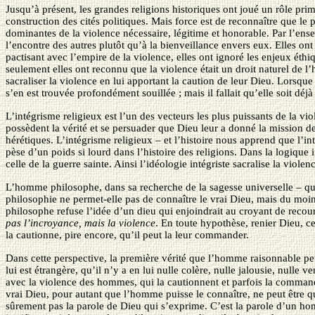
Jusqu’à présent, les grandes religions historiques ont joué un rôle pr
construction des cités politiques. Mais force est de reconnaître que le
dominantes de la violence nécessaire, légitime et honorable. Par l’en
l’encontre des autres plutôt qu’à la bienveillance envers eux. Elles ont
pactisant avec l’empire de la violence, elles ont ignoré les enjeux éthi
seulement elles ont reconnu que la violence était un droit naturel de 
sacraliser la violence en lui apportant la caution de leur Dieu. Lorsque
s’en est trouvée profondément souillée ; mais il fallait qu’elle soit déj
L’intégrisme religieux est l’un des vecteurs les plus puissants de la vi
possèdent la vérité et se persuader que Dieu leur a donné la mission de
hérétiques. L’intégrisme religieux – et l’histoire nous apprend que l’in
pèse d’un poids si lourd dans l’histoire des religions. Dans la logique i
celle de la guerre sainte. Ainsi l’idéologie intégriste sacralise la viole
L’homme philosophe, dans sa recherche de la sagesse universelle – qu’i
philosophie ne permet-elle pas de connaître le vrai Dieu, mais du moin
philosophe refuse l’idée d’un dieu qui enjoindrait au croyant de recourir
pas l’incroyance, mais la violence
. En toute hypothèse, renier Dieu, ce
la cautionne, pire encore, qu’il peut la leur commander.
Dans cette perspective, la première vérité que l’homme raisonnable peut
lui est étrangère, qu’il n’y a en lui nulle colère, nulle jalousie, null
avec la violence des hommes, qui la cautionnent et parfois la command
vrai Dieu, pour autant que l’homme puisse le connaître, ne peut être 
sûrement pas la parole de Dieu qui s’exprime. C’est la parole d’un h