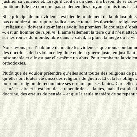
justifier sa violence et, lorsqu’il croit en un dieu, il a besoin de se c
politique. Elle ne concerne pas seulement les croyants, mais tous les 
Si le principe de non-violence est bien le fondement de la philosophie, 
pas conduire à une rupture radicale avec toutes les doctrines religieus
« religieux » doivent eux-mêmes avoir, les premiers, le courage d’opér
–, est un homme de
rupture
. Il aime tellement la terre qu’il n’est atta
sur les routes du monde, libre dans le soleil, la pluie, la neige ou le ven
Nous avons pris l’habitude de mettre les violences que nous condamnon
des doctrines de la violence légitime et de la guerre juste, en justifiant
raisonnable et elle est par elle-même un abus. Pour combattre la violenc
orthodoxies.
Plutôt que de vouloir prétendre qu’elles sont toutes des religions de pai
qu’elles ont toutes été
aussi
des religions de guerre. Et cela les obliger
pour une religion de reconnaître ses erreurs que ses fautes. Car celles
est nécessaire et il est bon de se repentir de ses fautes, mais il est pl
doctrine, des erreurs de pensée – et que la seule manière de se repentir 