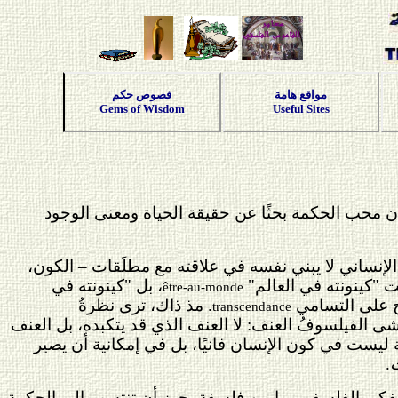
مواقع هامة
فصوص حكم
Gems of Wisdom
Useful Sites
ن محب الحكمة بحثًا عن حقيقة الحياة ومعنى الوجود
إنساني لا يبني نفسه في علاقته مع مطلَقات – الكون،
ت "كينونته في العالم"
، بل "كينونته في
être-au-monde
تح على التسامي
. مذ ذاك، ترى نظرةُ
transcendance
يخشى الفيلسوفُ العنف: لا العنف الذي قد يتكبده، بل العنف
 ليست في كون الإنسان فانيًا، بل في إمكانية أن يصير
ت
.
التفكير الفلسفي. ما من فلسفة يجوز أن تنتسب إلى الحكمة