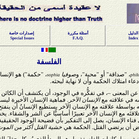
الدليل
أسئلة مكررة
إصدارات خاصة
Special Issues
F.A.Q.
Index
الفلسفة
، "صداقة" أو "محبة"، و
صوفيا
، "حكمة") هو الإنسا
sophia
phil
ادعاء امتلاك الحكمة وأن لا نهاية لبحثه.
 المعنى –، في تفكُّره في الوجود، أن يكتشف أن الكائن ال
سه في علاقته مع
الإنسان الآخر
. فماهية الإنسان الأخيرة ليس
نه بواسطة علاقته مع الإنسان الآخر يستطيع الإنسانُ أن ينف
اقتَه مع الإنسان الآخر تعبيرًا أساسيًّا عن الشر والشقاء. 
فناء الإنسان، يصل إلى التفكير بأن فضيحة الوجود الحقيقية
رفض أن يرتضي القتل. الحكمة هي
خشية القتل أكثر من المو
ية من إمكانيات الفلسفة، بل هو المبدأ الذي يُهيكِل حقلَ 