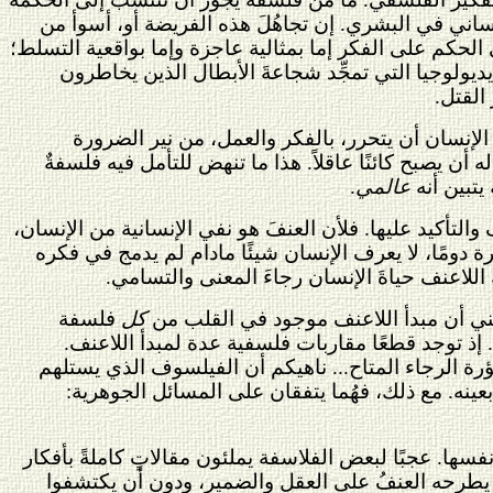
لإنساني في البشري. إن تجاهُلَ هذه الفريضة أو، أسوأ من
الحكم على الفكر إما بمثالية عاجزة وإما بواقعية التسلط؛
يولوجيا التي تمجِّد شجاعةَ الأبطال الذين يخاطرون
القتل.
لإنسان أن يتحرر، بالفكر والعمل، من نير الضرورة
أن يصبح كائنًا عاقلاً. هذا ما تنهض للتأمل فيه فلسفةٌ
يتبين أنه
عالمي
.
لتأكيد عليها. فلأن العنفَ هو نفي الإنسانية من الإنسان،
 دومًا، لا يعرف الإنسان شيئًا مادام لم يدمج في فكره
 اللاعنف حياةَ الإنسان رجاءَ المعنى والتسامي.
عني أن مبدأ اللاعنف موجود في القلب من
كل
فلسفة
ذ توجد قطعًا مقاربات فلسفية عدة لمبدأ اللاعنف.
ؤرة الرجاء المتاح... ناهيكم أن الفيلسوف الذي يستلهم
بعينه. مع ذلك، فهُما يتفقان على المسائل الجوهرية:
فسها. عجبًا لبعض الفلاسفة يملئون مقالاتٍ كاملةً بأفكار
ي يطرحه العنفُ على العقل والضمير، ودون أن يكتشفوا