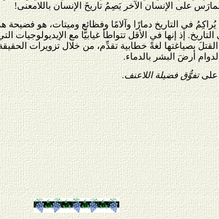
لممارَس على الإنسان الآخر يَصِمُ تاريخَ الإنسان باللامعنى!
ُراكِمُ في التاريخ دمارًا وآلامًا وفظائع وميتات، هو فضيحة هذا
اريخ. إذ إنها في الأقل تتواطأ غيابيًّا مع الإيديولوجيات الت
ر القتلَ بصياغتها لغةً خطابية تقدِّم، من خلال تزويرات الحقي
لدوام أرضَ البشر بالدماء.
ا على
تفوُّق فضيلة اللاعنف
.