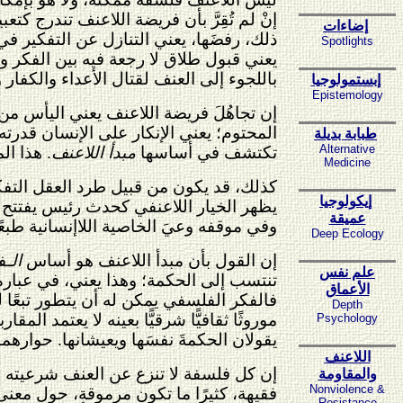
إنْ لم تُقِرَّ بأن فريضة اللاعنف تندرج كت
إضاءات
ذلك، رفضَها، يعني التنازل عن التفكير ف
Spotlights
يعني قبول طلاق لا رجعة فيه بين الفكر وا
باللجوء إلى العنف لقتال الأعداء والكفار
إبستمولوجيا
Epistemology
إن تجاهُلَ فريضة اللاعنف يعني اليأس من
المحتوم؛ يعني الإنكار على الإنسان قدرته 
طبابة بديلة
Alternative
تكتشف في أساسها
مبدأ اللاعنف
. هذا ال
Medicine
كذلك، قد يكون من قبيل طرد العقل التفكير
إيكولوجيا
يظهر الخيار اللاعنفي كحدث رئيس يفتتح ال
عميقة
وفي موقفه وعيَ الخاصية اللاإنسانية طبعًا 
Deep Ecology
إن القول بأن مبدأ اللاعنف هو أساس
الـ
ف
علم نفس
تنتسب إلى الحكمة؛ وهذا يعني، في عبار
الأعماق
فالفكر الفلسفي يمكن له أن يتطور تبعًا ل
Depth
موروثًا ثقافيًّا شرقيًّا بعينه لا يعتمد 
Psychology
يقولان الحكمةَ نفسَها ويعيشانها. حوارهما
اللاعنف
إن كل فلسفة لا تنزع عن العنف شرعيته ولا 
والمقاومة
Nonviolence &
فقيهة، كثيرًا ما تكون مرموقة، حول معنى
Resistance