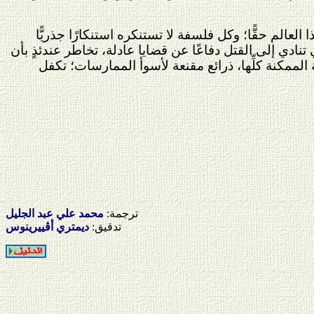
 العالم حقًّا؛ وكل فلسفة لا تستنكره استنكارًا جذريًّا
ي تنادي إلى القتل دفاعًا عن قضايا عادلة، تخاطر عندئذٍ بأن
قة الممكنة كلِّها، ذرائع مقنعة لأسوأ الممارسات؛ تكفل
ترجمة:
محمد علي عبد الجليل
تدقيق:
ديمتري أڤييرينوس