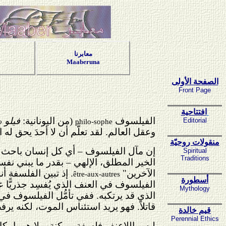
معابرنا
Maaberuna
الصفحة الأولى
Front Page
افتتاحية
ا
لفيلسوف
(من اليونانية:
فيلو
Editorial
o
philo-sophe
وعقل العالم. لقد تعلَّم أن لا أحدَ يحق له 
منقولات روحيّة
إن مآل الفيلسوف – أي كل إنسان باحث عن
Spiritual
Traditions
الخير المطلق، الإلهي – بقدر ما يبني نف
الآخرين"
. إذ تبين الفلسفة أ
être-aux-autres
أسطورة
الفيلسوف في العنف الذي يُفسِد جذريًّا عل
Mythology
الذي قد يرتكبه. ففي تأمُّل الفيلسوف في 
قاتلاً. فهو يريد استئناس الموت، لكنه ي
قيم خالدة
Perennial Ethics
ليس اللاعنف فلسفة ممكنة، ولا هو بإمكان