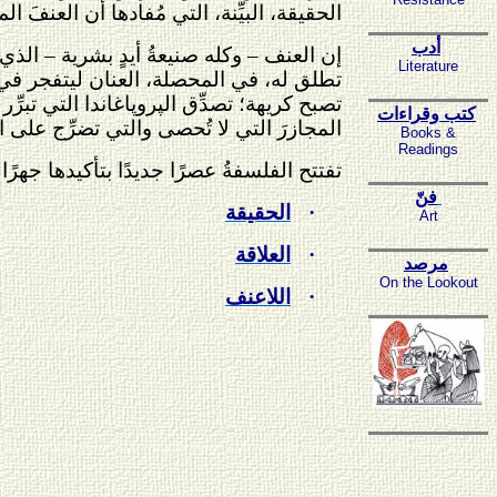
الحقيقة، البيِّنة، التي مُفادها أن العنفَ ا
أدب
إن العنف – وكله صنيعةُ أيدٍ بشرية – الذي ي
Literature
تطلق له، في المحصلة، العنان ليتفجر في الت
تصبح كريهة؛ تصدِّق الپروپاغاندا التي تبرِّ
كتب وقراءات
المجازرَ التي لا تُحصى والتي تضرِّج على ا
Books &
Readings
تفتتح الفلسفةُ عصرًا جديدًا بتأكيدها جهرً
فنّ
·
الحقيقة
Art
·
العلاقة
مرصد
On the Lookout
·
اللاعنف