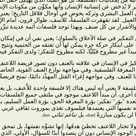
عبير لا يُدحَض عن إنسانية الإنسان وأنها مكوِّن من مكونات ا
ي العمل البشري وتركه يخوض في أوحال قلاقل التاريخ؛ يعني 
لعمل. لقد تقهقرت الفلسفةُ، للأسف، طوال قرون، أمام الإيد
 والأشرار من كل صنف. وبهذا توجد فلسفات آثمة عديدة تبرِّر 
 التفكير في صلة الأخلاق بالسلوك؛ يعني نفي أن في إمكان ا
على ابتكار حركة حرة يمكن لها أن تعتقه من الحتمية وتتيح له 
مبدأ غير مطروح قبْليًّا، لكنه مطروح للتفكر؛ ولدى التفكر فيه 
ُ في الإنسان في علاقته بالعنف دون تصور فريضة اللاعنف وا
معرفةَ الفلسفية. وفي مواجهة نوازع العنف القوية، الحاضرة
للعنف. وفي مواجهة إغراء القتل المهدِّد دائمًا، تمنح فريضةُ
لسفة لا يعني أنه ليس هناك إلا
فلسفة واحدة
للاَّعنف، بل ي
ة أخرى، أن مبدأ اللاعنف موجود في ملتقى
جميع
الفلسفات. إ
عدة "بؤر" تفكير: بؤرة المعرفة الحق، بؤرة العمل السليم، ب
المقاربة نفسها التي يعتمدها فيلسوف تغذى بموروث ثقافي غربي 
 لن يكون مبارزةً
، بل
تناغم ثنائي
.
duo
duel
تختار اللاعنف تخطئ هدفَها. إنها تشوِّه نفسَها، بل تمحق ن
 الوجود الإنساني دون أن يتصدوا أبدًا للسؤال، الأولي، الذ