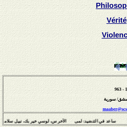
Philosop
Vérité
Violen
maaber@scs-
التنضيد: لمى الأخرس، لوسي خير بك، نبيل سلامة، هفال يوسف و