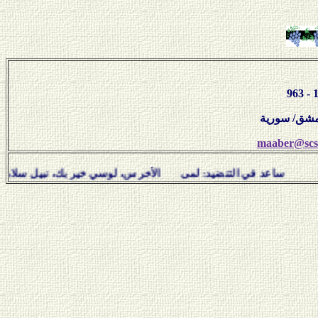
maaber@scs-
نضيد: لمى الأخرس، لوسي خير بك، نبيل سلامة، هفال يوسف ودي